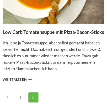
Low Carb Tomatensuppe mit Pizza-Bacon-Sticks
Ich liebe ja Tomatensuppe, aber selbst gemacht habe ich
sie vorher nicht. Das habe ich nun geändert und ich weiß,
dass ich es nun immer wieder machen werde. Dazu gab
leckere Pizza-Bacon-Sticks aus dem Teig von meinem
letzten Flammkuchen. Ich kann…
LOW
WEITERLESEN
CARB
TOMATENSUPPE
MIT
Seitennavigation
Vorherige
1
2
PIZZA-
BACON-
Seite