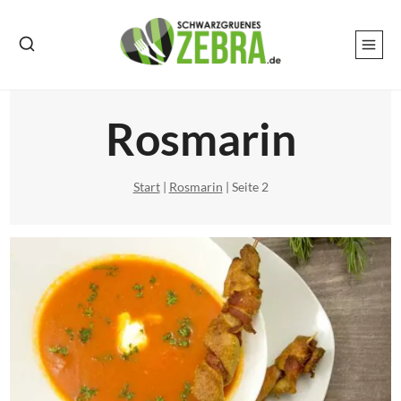
Zum
Inhalt
springen
Rosmarin
Start
|
Rosmarin
|
Seite 2