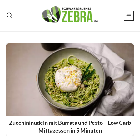
Zum
Inhalt
springen
Zucchininudeln mit Burrata und Pesto – Low Carb
Mittagessen in 5 Minuten