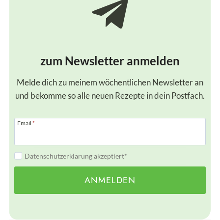
e
z
e
p
zum Newsletter anmelden
t
Melde dich zu meinem wöchentlichen Newsletter an
und bekomme so alle neuen Rezepte in dein Postfach.
Email
*
Datenschutzerklärung akzeptiert*
ANMELDEN