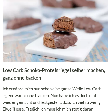
IST
DIE
BESTE
LOW
CARB
PANADE
FÜR
DEIN
SCHNITZEL?
Low Carb Schoko-Proteinriegel selber machen,
ganz ohne backen!
Ich ernähre mich nun schon eine ganze Weile Low Carb,
irgendwann ohne tracken. Nun habe ich es doch mal
wieder gemacht und festgestellt, dass ich viel zu wenig
Eiweiß esse. Tatsächlich muss ich mich stetig daran