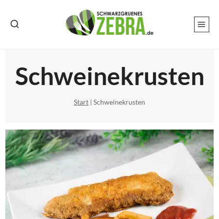
Zum
Inhalt
springen
Schweinekrusten
Start
|
Schweinekrusten