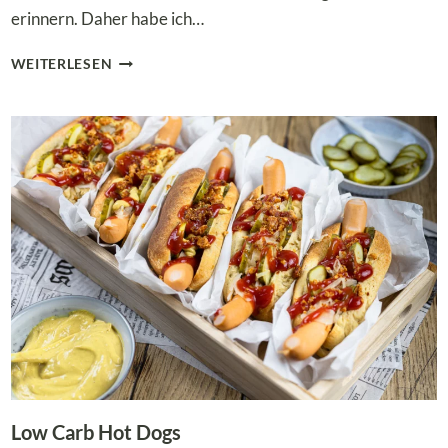
erinnern. Daher habe ich…
LOW
WEITERLESEN
CARB
SCHOKO-
PROTEINRIEGEL
SELBER
MACHEN,
GANZ
OHNE
BACKEN!
Low Carb Hot Dogs