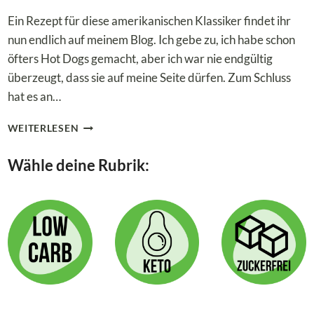
Ein Rezept für diese amerikanischen Klassiker findet ihr
nun endlich auf meinem Blog. Ich gebe zu, ich habe schon
öfters Hot Dogs gemacht, aber ich war nie endgültig
überzeugt, dass sie auf meine Seite dürfen. Zum Schluss
hat es an…
LOW
WEITERLESEN
CARB
HOT
Wähle deine Rubrik:
DOGS