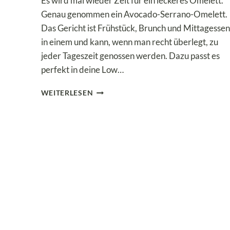
Es wird mal wieder Zeit für ein leckeres Omelett.
Genau genommen ein Avocado-Serrano-Omelett.
Das Gericht ist Frühstück, Brunch und Mittagessen
in einem und kann, wenn man recht überlegt, zu
jeder Tageszeit genossen werden. Dazu passt es
perfekt in deine Low…
LOW
WEITERLESEN
CARB
&
KETO:
AVOCADO-
SERRANO-
OMELETT