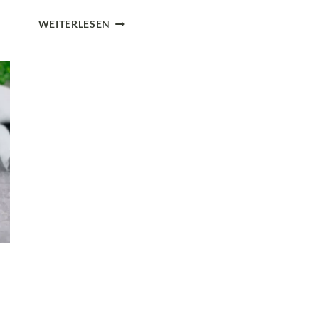
BUNTER
WEITERLESEN
LOW
CARB
SPINAT-
AUFLAUF
MIT
SERRANO
UND
STECKRÜBE