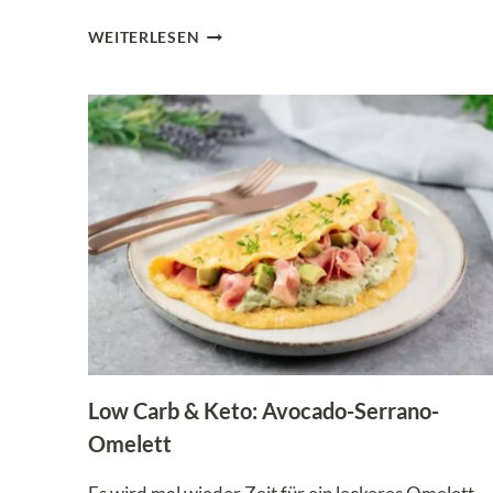
FEIGEN
WEITERLESEN
FLAMMKUCHEN:
DAS
BESTE
LOW
CARB
&
KETO
REZEPT
Low Carb & Keto: Avocado-Serrano-
Omelett