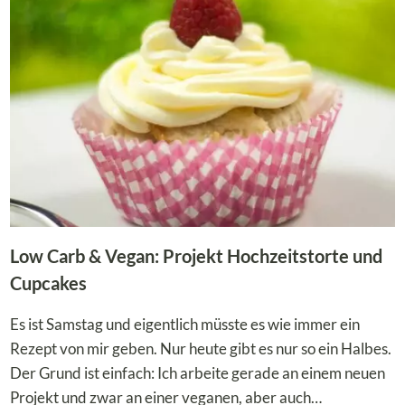
MIT
CREME,
DIE
ZWEITE
Low Carb & Vegan: Projekt Hochzeitstorte und
Cupcakes
Es ist Samstag und eigentlich müsste es wie immer ein
Rezept von mir geben. Nur heute gibt es nur so ein Halbes.
Der Grund ist einfach: Ich arbeite gerade an einem neuen
Projekt und zwar an einer veganen, aber auch…