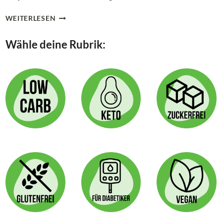
LOW
WEITERLESEN
CARB
&
Wähle deine Rubrik:
VEGAN:
PROJEKT
HOCHZEITSTORTE
UND
CUPCAKES