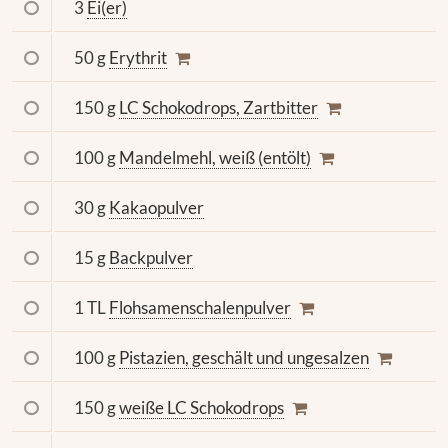
3
Ei(er)
50 g
Erythrit
150 g
LC Schokodrops, Zartbitter
100 g
Mandelmehl, weiß (entölt)
30 g
Kakaopulver
15 g
Backpulver
1 TL
Flohsamenschalenpulver
100 g
Pistazien, geschält und ungesalzen
150 g
weiße LC Schokodrops