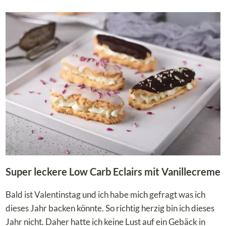
CAIPIRINHA
–
ZUCKERFREI,
ERFRISCHEND
UND
KALORIENARM!
Super leckere Low Carb Eclairs mit Vanillecreme
Bald ist Valentinstag und ich habe mich gefragt was ich
dieses Jahr backen könnte. So richtig herzig bin ich dieses
Jahr nicht. Daher hatte ich keine Lust auf ein Gebäck in