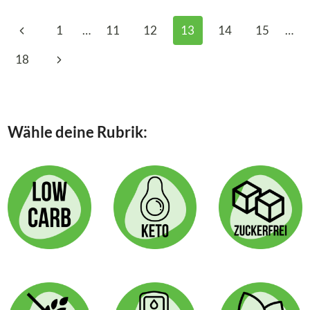
ROCHER-
CREME
Seitennavigation
Vorherige
1
…
11
12
13
14
15
…
–
EIN
Seite
Nächste
18
SCHOKOLADIGES
DESSERT
Seite
Wähle deine Rubrik: