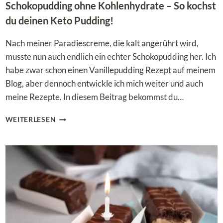
Schokopudding ohne Kohlenhydrate – So kochst
du deinen Keto Pudding!
Nach meiner Paradiescreme, die kalt angerührt wird,
musste nun auch endlich ein echter Schokopudding her. Ich
habe zwar schon einen Vanillepudding Rezept auf meinem
Blog, aber dennoch entwickle ich mich weiter und auch
meine Rezepte. In diesem Beitrag bekommst du…
SCHOKOPUDDING
WEITERLESEN
OHNE
KOHLENHYDRATE
–
SO
KOCHST
DU
DEINEN
KETO
PUDDING!