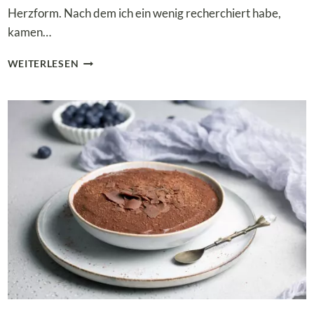
Herzform. Nach dem ich ein wenig recherchiert habe,
kamen…
SUPER
WEITERLESEN
LECKERE
LOW
CARB
ECLAIRS
MIT
VANILLECREME