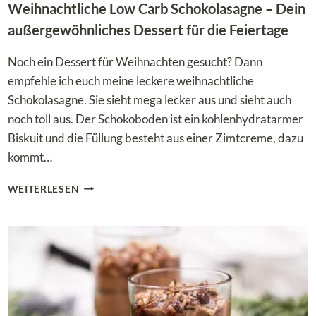
Weihnachtliche Low Carb Schokolasagne – Dein
außergewöhnliches Dessert für die Feiertage
Noch ein Dessert für Weihnachten gesucht? Dann
empfehle ich euch meine leckere weihnachtliche
Schokolasagne. Sie sieht mega lecker aus und sieht auch
noch toll aus. Der Schokoboden ist ein kohlenhydratarmer
Biskuit und die Füllung besteht aus einer Zimtcreme, dazu
kommt…
WEIHNACHTLICHE
WEITERLESEN
LOW
CARB
SCHOKOLASAGNE
–
DEIN
AUSSERGEWÖHNLICHES D
ESSERT F
ÜR D