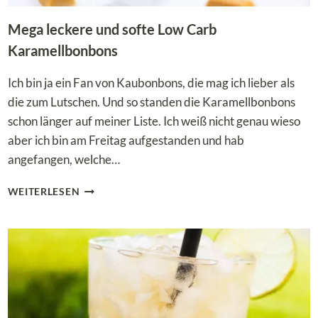
Mega leckere und softe Low Carb
Karamellbonbons
Ich bin ja ein Fan von Kaubonbons, die mag ich lieber als
die zum Lutschen. Und so standen die Karamellbonbons
schon länger auf meiner Liste. Ich weiß nicht genau wieso
aber ich bin am Freitag aufgestanden und hab
angefangen, welche…
MEGA
WEITERLESEN
LECKERE
UND
SOFTE
LOW
CARB
KARAMELLBONBONS