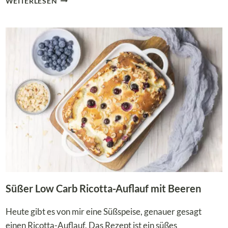
WEITERLESEN
CARB
BIENENSTICH-
TÖRTCHEN
–
GLUTENFREIE
MINI-
KÜCHLEIN
OHNE
ZUCKER
Süßer Low Carb Ricotta-Auflauf mit Beeren
Heute gibt es von mir eine Süßspeise, genauer gesagt
einen Ricotta-Auflauf. Das Rezept ist ein süßes