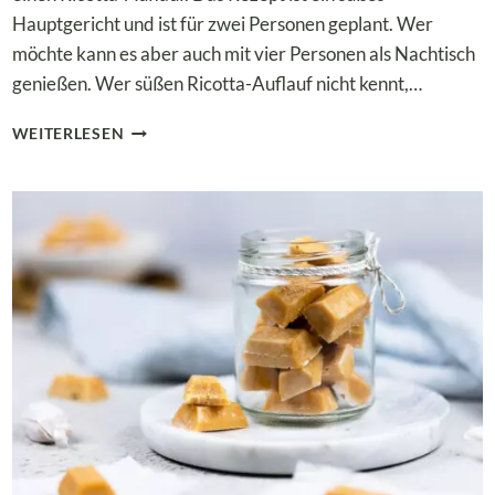
Hauptgericht und ist für zwei Personen geplant. Wer
möchte kann es aber auch mit vier Personen als Nachtisch
genießen. Wer süßen Ricotta-Auflauf nicht kennt,…
SÜSSER L
WEITERLESEN
OW C
ARB R
ICOTTA-A
UFLAUF M
IT B
EEREN