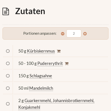
Zutaten
Portionen anpassen:
50 g
Kürbiskernmus
50 - 100 g
Pudererythrit
150 g
Schlagsahne
50 ml
Mandelmilch
2 g
Guarkernmehl, Johannisbrotkernmehl,
Konjakmehl