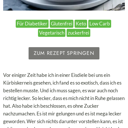
Für Diabetiker
Glutenfrei
Keto
Low Carb
Vegetarisch
zuckerfrei
ZUM REZEPT SPRINGEN
Vor einiger Zeit habe ich in einer Eisdiele bei uns ein
Kürbiskerneis gesehen, ich fand es so exotisch, dass ich es
bestellen musste. Und ich muss sagen, es war auch noch
richtig lecker. So lecker, dass es mich nicht in Ruhe gelassen
hat. Also habe ich beschlossen, es ohne Zucker
nachzumachen. Es ist mir gelungen und es ist mega lecker
geworden. Wer sich nichts darunter vorstellen kann, es ist