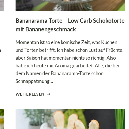
Bananarama-Torte – Low Carb Schokotorte
mit Bananengeschmack
Momentan ist so eine komische Zeit, was Kuchen
h
und Torten betrifft. Ich habe schon Lust auf Früchte,
aber Saison hat momentan nichts so richtig. Also
habe ich heute mit Aroma gearbeitet. Alle, die bei
dem Namen der Bananarama-Torte schon
Schnappatmung…
BANANARAMA-
WEITERLESEN
TORTE
–
LOW
CARB
SCHOKOTORTE
MIT