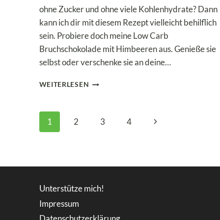
ohne Zucker und ohne viele Kohlenhydrate? Dann
kann ich dir mit diesem Rezept vielleicht behilflich
sein. Probiere doch meine Low Carb
Bruchschokolade mit Himbeeren aus. Genieße sie
selbst oder verschenke sie an deine…
WEISSE S
WEITERLESEN
CHOKOLADE E
INFACH S
ELBER M
Seitennavigation
Nächste
1
2
3
4
ACHEN! U
ND D
Seite
AS A
UCH N
OCH L
OW C
ARB!
Unterstütze mich!
Impressum
Datenschutzerklärung