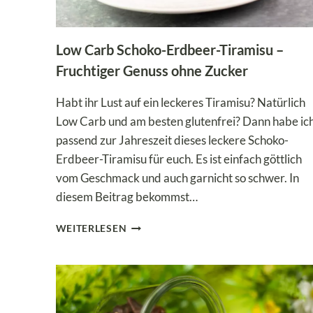
Low Carb Schoko-Erdbeer-Tiramisu –
Fruchtiger Genuss ohne Zucker
Habt ihr Lust auf ein leckeres Tiramisu? Natürlich
Low Carb und am besten glutenfrei? Dann habe ic
passend zur Jahreszeit dieses leckere Schoko-
Erdbeer-Tiramisu für euch. Es ist einfach göttlich
vom Geschmack und auch garnicht so schwer. In
diesem Beitrag bekommst…
LOW
WEITERLESEN
CARB
SCHOKO-
ERDBEER-
TIRAMISU
–
FRUCHTIGER