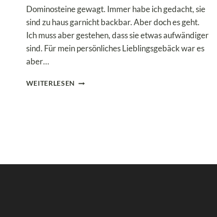
Dominosteine gewagt. Immer habe ich gedacht, sie
sind zu haus garnicht backbar. Aber doch es geht.
Ich muss aber gestehen, dass sie etwas aufwändiger
sind. Für mein persönliches Lieblingsgebäck war es
aber…
LOW
WEITERLESEN
CARB
DOMINOSTEINE
–
DIESES
WEIHNACHTSGEBÄCK
IST
EINFACH
EIN
TRAUM