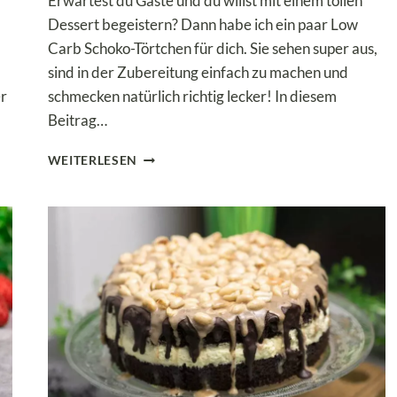
Erwartest du Gäste und du willst mit einem tollen
b
Dessert begeistern? Dann habe ich ein paar Low
Carb Schoko-Törtchen für dich. Sie sehen super aus,
sind in der Zubereitung einfach zu machen und
er
schmecken natürlich richtig lecker! In diesem
Beitrag…
DIE
WEITERLESEN
BESTEN
LOW
CARB
SCHOKO-
TÖRTCHEN
MIT
FRISCHEN
HIMBEEREN