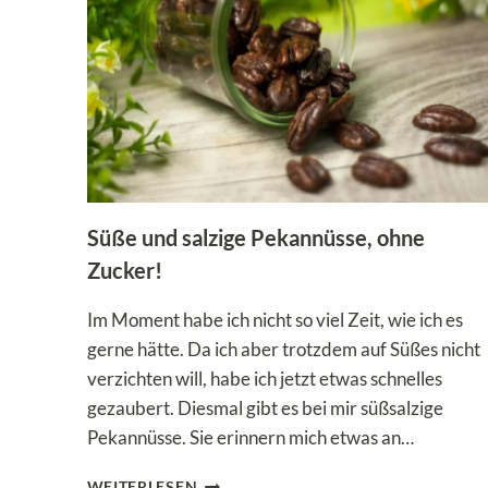
GENUSS
OHNE
ZUCKER
Süße und salzige Pekannüsse, ohne
Zucker!
Im Moment habe ich nicht so viel Zeit, wie ich es
gerne hätte. Da ich aber trotzdem auf Süßes nicht
verzichten will, habe ich jetzt etwas schnelles
gezaubert. Diesmal gibt es bei mir süßsalzige
Pekannüsse. Sie erinnern mich etwas an…
SÜSSE U
WEITERLESEN