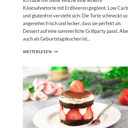
Ich habe mir diese Woche eine leckere
Käsesahnetorte mit Erdbeeren gegönnt. Low Car
und glutenfrei versteht sich. Die Torte schmeckt so
angenehm frisch und lecker, dass sie perfekt als
Dessert auf eine sommerliche Grillparty passt. Ab
auch als Geburtstagskuchen ist…
LOW
WEITERLESEN
CARB
&
KETO
KÄSESAHNETORTE
MIT
FRISCHEN
ERDBEEREN