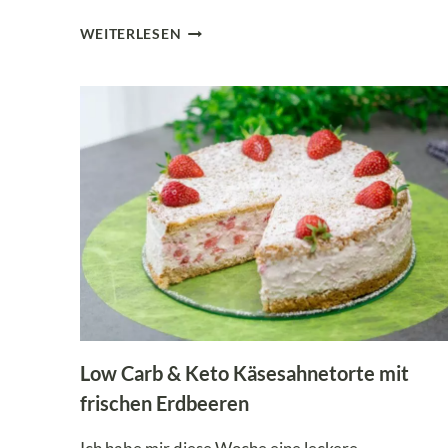
50
WEITERLESEN
LOW
CARB
WEIHNACHTSREZEPTE
–
GESUNDE
WEIHNACHTEN
LEICHT
GEMACHT!
Low Carb & Keto Käsesahnetorte mit
frischen Erdbeeren