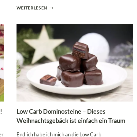
SÜSSES A
WEITERLESEN
PRIKOSEN-T
IRAMISU O
HNE Z
UCKER &
O
HNE A
LKOHOL
!
Low Carb Dominosteine – Dieses
Weihnachtsgebäck ist einfach ein Traum
er
Endlich habe ich mich an die Low Carb