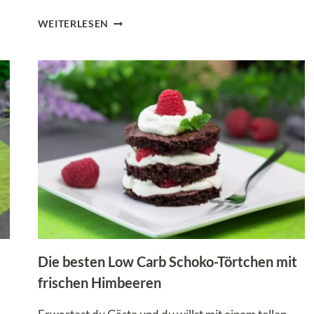
LOW
WEITERLESEN
CARB
ERDBEER-
BISKUITROLLE
–
FRUCHTIGER
GENUSS
OHNE
ZUCKER
Die besten Low Carb Schoko-Törtchen mit
frischen Himbeeren