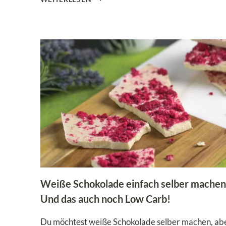
ND S
ALZIGE P
EKANNÜSSE, O
HNE Z
UCKER!
Weiße Schokolade einfach selber machen
Und das auch noch Low Carb!
Du möchtest weiße Schokolade selber machen, ab