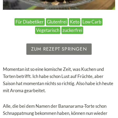
Für Diabetiker
Glutenfrei
Keto
Low Carb
Vegetarisch
zuckerfrei
ZUM REZEPT SPRINGEN
Momentan ist so eine komische Zeit, was Kuchen und
Torten betrifft. Ich habe schon Lust auf Früchte, aber
Saison hat momentan nichts so richtig. Also habe ich heute
mit Aroma gearbeitet.
Alle, die bei dem Namen der Bananarama-Torte schon
Schnappatmung bekommen haben, können nun wieder