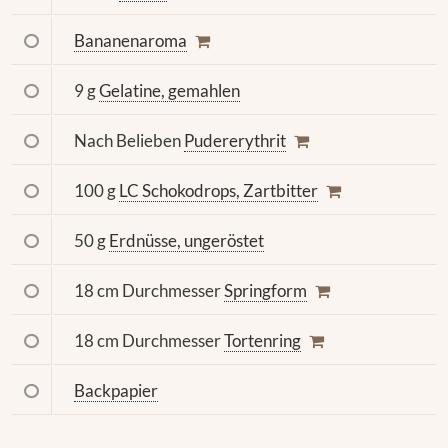
Bananenaroma
9 g
Gelatine, gemahlen
Nach Belieben
Pudererythrit
100 g
LC Schokodrops, Zartbitter
50 g
Erdnüsse, ungeröstet
18 cm Durchmesser
Springform
18 cm Durchmesser
Tortenring
Backpapier