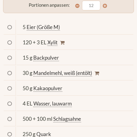
Portionen anpassen:
5
Eier (Größe M)
120 + 3 EL
Xylit
15 g
Backpulver
30 g
Mandelmehl, weiß (entölt)
50 g
Kakaopulver
4 EL
Wasser, lauwarm
500 + 100 ml
Schlagsahne
250 g
Quark