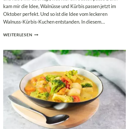
kam mir die Idee, Walnüsse und Kürbis passen jetzt im
Oktober perfekt. Und so ist die Idee vom leckeren
Walnuss-Kürbis-Kuchen entstanden. In diesem…
LOW
WEITERLESEN
CARB
WALNUSS-
KÜRBIS-
KUCHEN
–
SAFTIGER
HERBSTKUCHEN
OHNE
MEHL