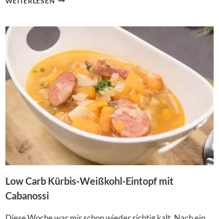
WEITERLESEN
LOW
CARB
KÜRBISZOPF
MIT
SPECK
–
DAS
ETWAS
ANDERE
KÜRBISBROT
Low Carb Kürbis-Weißkohl-Eintopf mit
Cabanossi
Diese Woche war mir schon wieder richtig kalt. Nach ein