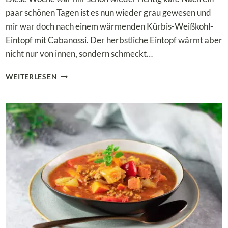
paar schönen Tagen ist es nun wieder grau gewesen und
mir war doch nach einem wärmenden Kürbis-Weißkohl-
Eintopf mit Cabanossi. Der herbstliche Eintopf wärmt aber
nicht nur von innen, sondern schmeckt…
LOW
WEITERLESEN
CARB
KÜRBIS-
WEISSKOHL-E
INTOPF M
IT C
ABANOSSI