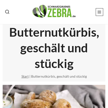
Zum
Inhalt
springen
Butternutkürbis,
geschält und
stückig
Start
|
Butternutkürbis, geschält und stückig