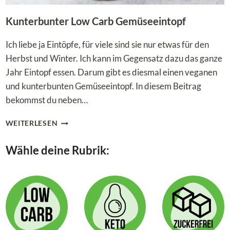
Kunterbunter Low Carb Gemüseeintopf
Ich liebe ja Eintöpfe, für viele sind sie nur etwas für den
Herbst und Winter. Ich kann im Gegensatz dazu das ganze
Jahr Eintopf essen. Darum gibt es diesmal einen veganen
und kunterbunten Gemüseeintopf. In diesem Beitrag
bekommst du neben…
KUNTERBUNTER
WEITERLESEN
LOW
CARB
Wähle deine Rubrik:
GEMÜSEEINTOPF