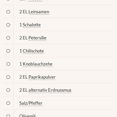
2 EL
Leinsamen
1
Schalotte
2 EL
Petersilie
1
Chilischote
1
Knoblauchzehe
2 EL
Paprikapulver
2 EL
alternativ Erdnussmus
Salz/Pfeffer
Olivenöl