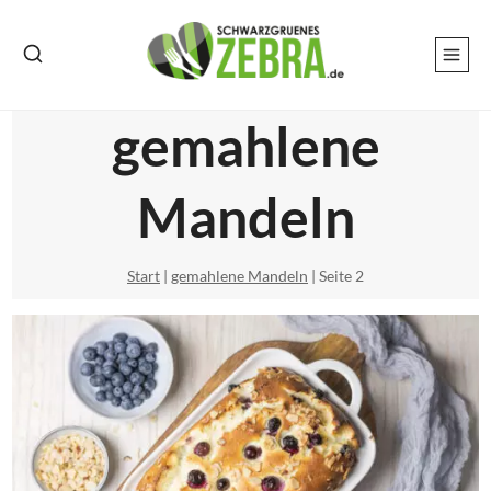
Zum
Inhalt
springen
gemahlene
Mandeln
Start
|
gemahlene Mandeln
|
Seite 2