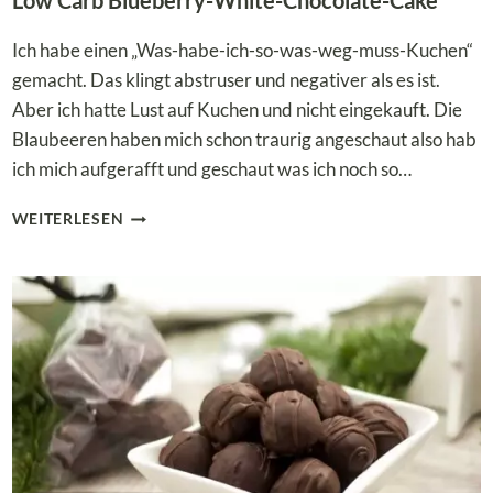
Low Carb Blueberry-White-Chocolate-Cake
Ich habe einen „Was-habe-ich-so-was-weg-muss-Kuchen“
gemacht. Das klingt abstruser und negativer als es ist.
Aber ich hatte Lust auf Kuchen und nicht eingekauft. Die
Blaubeeren haben mich schon traurig angeschaut also hab
ich mich aufgerafft und geschaut was ich noch so…
LOW
WEITERLESEN
CARB
BLUEBERRY-
WHITE-
CHOCOLATE-
CAKE