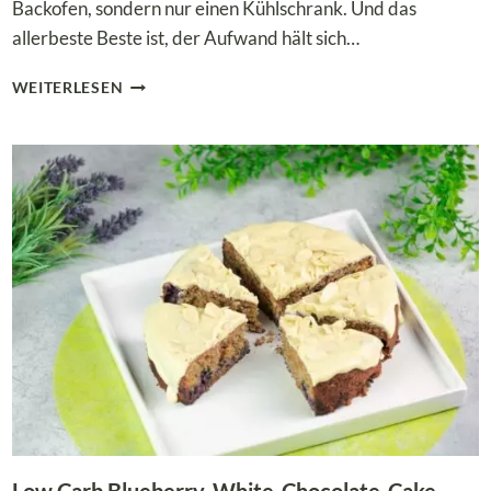
Backofen, sondern nur einen Kühlschrank. Und das
allerbeste Beste ist, der Aufwand hält sich…
LOW
WEITERLESEN
CARB
NO-
BAKE-
CAKE:
ERFRISCHENDE
ERDBEER-
MASCARPONE-
TORTE