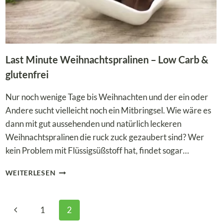
Last Minute Weihnachtspralinen – Low Carb &
glutenfrei
Nur noch wenige Tage bis Weihnachten und der ein oder
Andere sucht vielleicht noch ein Mitbringsel. Wie wäre es
dann mit gut aussehenden und natürlich leckeren
Weihnachtspralinen die ruck zuck gezaubert sind? Wer
kein Problem mit Flüssigsüßstoff hat, findet sogar…
LAST
WEITERLESEN
MINUTE
WEIHNACHTSPRALINEN
–
Seitennavigation
Vorherige
1
2
LOW
CARB