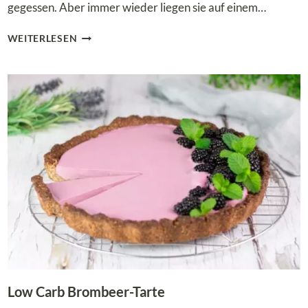
gegessen. Aber immer wieder liegen sie auf einem…
GEFÜLLTE
WEITERLESEN
LEBKUCHENHERZEN
–
MEGA
SCHOKOLADIG
UND
LOW
CARB!
Low Carb Brombeer-Tarte