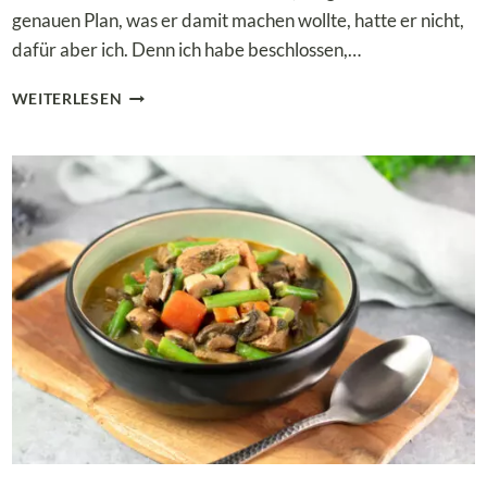
genauen Plan, was er damit machen wollte, hatte er nicht,
dafür aber ich. Denn ich habe beschlossen,…
SUCUK-
WEITERLESEN
PFANNE
MIT
GRÜNEN
BOHNEN
–
DEFTIG
&
LOW
CARB