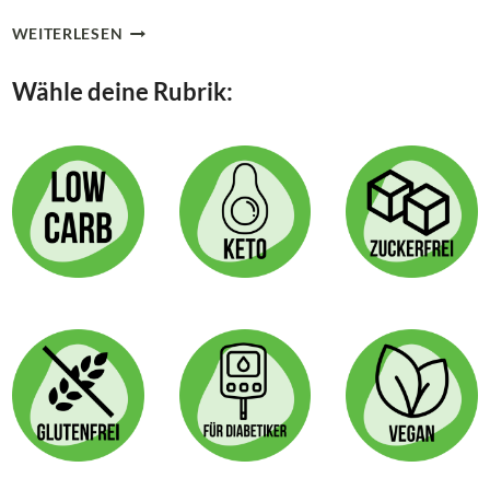
CHILI-
WEITERLESEN
CON-
CARNE-
Wähle deine Rubrik:
AUFLAUF