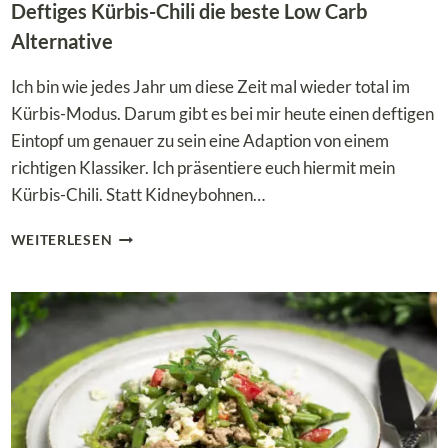
Deftiges Kürbis-Chili die beste Low Carb
Alternative
Ich bin wie jedes Jahr um diese Zeit mal wieder total im
Kürbis-Modus. Darum gibt es bei mir heute einen deftigen
Eintopf um genauer zu sein eine Adaption von einem
richtigen Klassiker. Ich präsentiere euch hiermit mein
Kürbis-Chili. Statt Kidneybohnen…
DEFTIGES
WEITERLESEN
KÜRBIS-
CHILI
DIE
BESTE
LOW
CARB
ALTERNATIVE