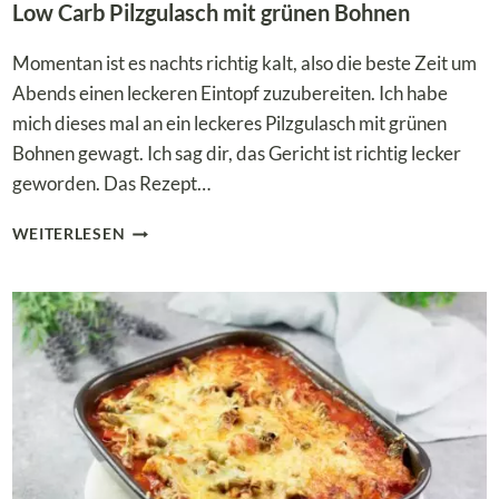
Low Carb Pilzgulasch mit grünen Bohnen
Momentan ist es nachts richtig kalt, also die beste Zeit um
Abends einen leckeren Eintopf zuzubereiten. Ich habe
mich dieses mal an ein leckeres Pilzgulasch mit grünen
Bohnen gewagt. Ich sag dir, das Gericht ist richtig lecker
geworden. Das Rezept…
LOW
WEITERLESEN
CARB
PILZGULASCH
MIT
GRÜNEN
BOHNEN