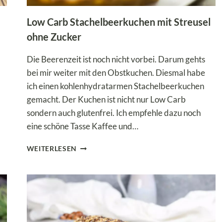
Low Carb Stachelbeerkuchen mit Streusel
ohne Zucker
Die Beerenzeit ist noch nicht vorbei. Darum gehts
bei mir weiter mit den Obstkuchen. Diesmal habe
ich einen kohlenhydratarmen Stachelbeerkuchen
gemacht. Der Kuchen ist nicht nur Low Carb
sondern auch glutenfrei. Ich empfehle dazu noch
eine schöne Tasse Kaffee und…
LOW
WEITERLESEN
CARB
STACHELBEERKUCHEN
MIT
STREUSEL
OHNE
ZUCKER