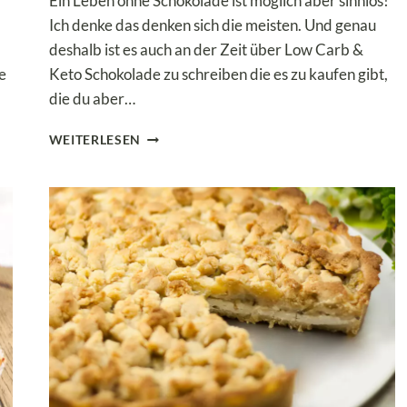
Ein Leben ohne Schokolade ist möglich aber sinnlos!
Ich denke das denken sich die meisten. Und genau
deshalb ist es auch an der Zeit über Low Carb &
e
Keto Schokolade zu schreiben die es zu kaufen gibt,
die du aber…
LOW
WEITERLESEN
CARB
&
KETO
SCHOKOLADE
KAUFEN
ODER
SELBER
MACHEN!