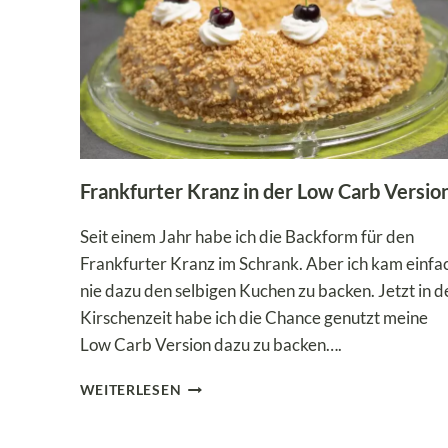
ZUM
FRÜHSTÜCK!
Frankfurter Kranz in der Low Carb Versio
Seit einem Jahr habe ich die Backform für den
Frankfurter Kranz im Schrank. Aber ich kam einfa
nie dazu den selbigen Kuchen zu backen. Jetzt in d
Kirschenzeit habe ich die Chance genutzt meine
Low Carb Version dazu zu backen….
FRANKFURTER
WEITERLESEN
KRANZ
IN
DER