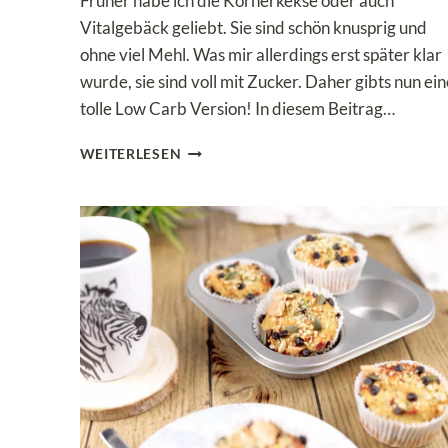
Früher habe ich die Körnerkekse oder auch
Vitalgebäck geliebt. Sie sind schön knusprig und
ohne viel Mehl. Was mir allerdings erst später klar
wurde, sie sind voll mit Zucker. Daher gibts nun ein
tolle Low Carb Version! In diesem Beitrag…
SCHNELLE
WEITERLESEN
KÖRNERKEKSE
OHNE
ZUCKER
&
OHNE
MEHL!