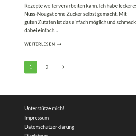
Rezepte weiterverarbeiten kann. Ich habe leckere
Nuss-Nougat ohne Zucker selbst gemacht. Mit
guten Zutaten ist das einfach möglich und schmeck
dabei einfach…
LOW
WEITERLESEN
CARB
NUSS-
NOUGAT
Seitennavigation
Nächste
1
2
EINFACH
SELBER
Seite
MACHEN!
Unterstütze mich!
Impressum
Datenschutzerklärung
Disclaimer