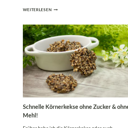
LOW
WEITERLESEN
CARB
SCHOKO-
HASELNUSSEIS
AUS
DER
NINJA
CREAMI
Schnelle Körnerkekse ohne Zucker & ohn
Mehl!