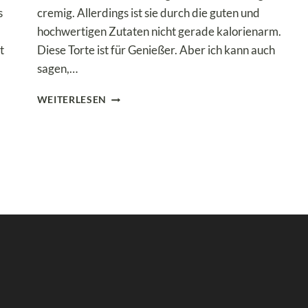
s
cremig. Allerdings ist sie durch die guten und
hochwertigen Zutaten nicht gerade kalorienarm.
t
Diese Torte ist für Genießer. Aber ich kann auch
sagen,…
LOW
WEITERLESEN
CARB
HASELNUSSTORTE
–
EIN
KUCHEN
FÜR
BESONDERE
ANLÄSSE!