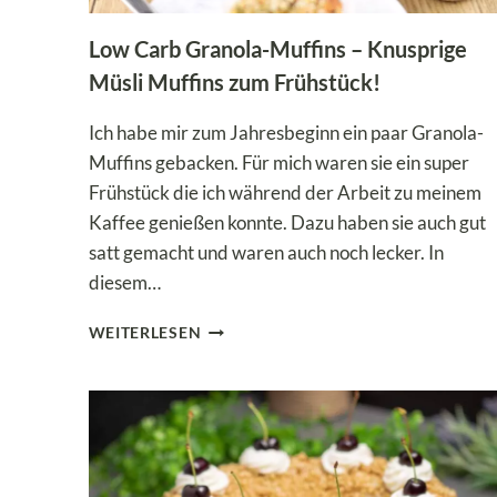
Low Carb Granola-Muffins – Knusprige
Müsli Muffins zum Frühstück!
Ich habe mir zum Jahresbeginn ein paar Granola-
Muffins gebacken. Für mich waren sie ein super
Frühstück die ich während der Arbeit zu meinem
Kaffee genießen konnte. Dazu haben sie auch gut
satt gemacht und waren auch noch lecker. In
diesem…
LOW
WEITERLESEN
CARB
GRANOLA-
MUFFINS
–
KNUSPRIGE
MÜSLI
MUFFINS