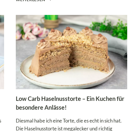
CARB
GIOTTO-
ROLLE
–
HASELNUSS-
BISKUITROLLE
Low Carb Haselnusstorte – Ein Kuchen für
besondere Anlässe!
s
Diesmal habe ich eine Torte, die es echt in sich hat.
Die Haselnusstorte ist megalecker und richtig