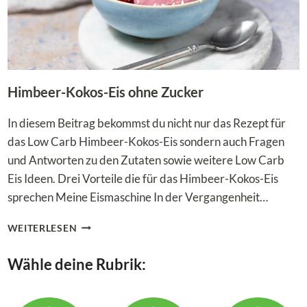
Himbeer-Kokos-Eis ohne Zucker
In diesem Beitrag bekommst du nicht nur das Rezept für
das Low Carb Himbeer-Kokos-Eis sondern auch Fragen
und Antworten zu den Zutaten sowie weitere Low Carb
Eis Ideen. Drei Vorteile die für das Himbeer-Kokos-Eis
sprechen Meine Eismaschine In der Vergangenheit…
HIMBEER-
WEITERLESEN
KOKOS-
EIS
Wähle deine Rubrik:
OHNE
ZUCKER