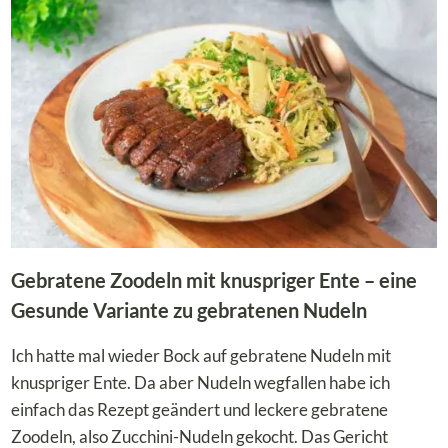
SAUCE
DIE
DEIN
FONDOUE
&
RACLETTE
UNVERGESSLICH
MACHEN
Gebratene Zoodeln mit knuspriger Ente – eine
Gesunde Variante zu gebratenen Nudeln
Ich hatte mal wieder Bock auf gebratene Nudeln mit
knuspriger Ente. Da aber Nudeln wegfallen habe ich
einfach das Rezept geändert und leckere gebratene
Zoodeln, also Zucchini-Nudeln gekocht. Das Gericht