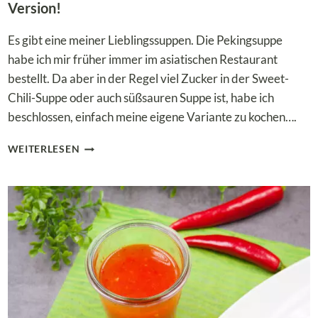
Version!
Es gibt eine meiner Lieblingssuppen. Die Pekingsuppe
habe ich mir früher immer im asiatischen Restaurant
bestellt. Da aber in der Regel viel Zucker in der Sweet-
Chili-Suppe oder auch süßsauren Suppe ist, habe ich
beschlossen, einfach meine eigene Variante zu kochen….
SÜSS-S
WEITERLESEN
AURE P
EKINGSUPPE –
I
N D
ER L
OW C
ARB V
ERSION!