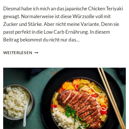
Diesmal habe ich mich an das japanische Chicken Teriyaki
gewagt. Normalerweise ist diese Würzsoße voll mit
Zucker und Stärke. Aber nicht meine Variante. Denn sie
passt perfekt in die Low Carb Ernährung. In diesem
Beitrag bekommst du nicht nur das…
LOW
WEITERLESEN
CARB
CHICKEN
TERIYAKI
–
DEN
ASIATISCHEN
KLASSIKER
ZUCKERFREI
GENIESSEN