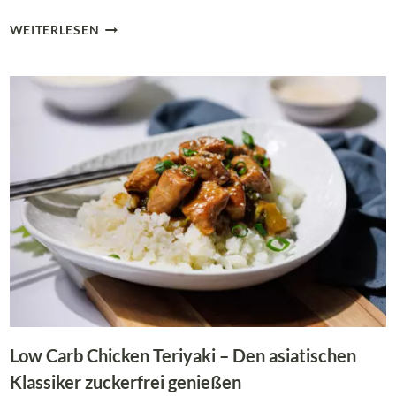
LOW
WEITERLESEN
CARB
SUSHI
BOWL
MIT
KONJAKREIS
&
LACHS
–
SCHNELL
&
LECKER
Low Carb Chicken Teriyaki – Den asiatischen
Klassiker zuckerfrei genießen