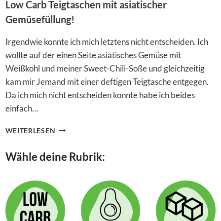
Low Carb Teigtaschen mit asiatischer
Gemüsefüllung!
Irgendwie konnte ich mich letztens nicht entscheiden. Ich
wollte auf der einen Seite asiatisches Gemüse mit
Weißkohl und meiner Sweet-Chili-Soße und gleichzeitig
kam mir Jemand mit einer deftigen Teigtasche entgegen.
Da ich mich nicht entscheiden konnte habe ich beides
einfach…
LOW
WEITERLESEN
CARB
TEIGTASCHEN
Wähle deine Rubrik:
MIT
ASIATISCHER
GEMÜSEFÜLLUNG!