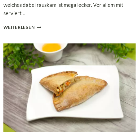
welches dabei rauskam ist mega lecker. Vor allem mit
serviert…
GEBRATENE
WEITERLESEN
ZOODELN
MIT
KNUSPRIGER
ENTE
–
EINE
GESUNDE
VARIANTE
ZU
GEBRATENEN
NUDELN