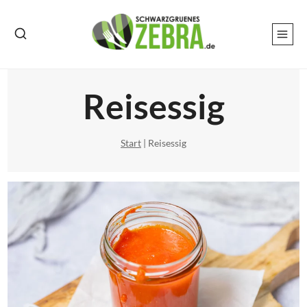
Zum
Inhalt
springen
Reisessig
Start
|
Reisessig