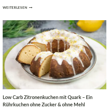
LOW
WEITERLESEN
CARB
KÖRNERLAIBLE
–
KÖRNERBROT
OHNE
FLOHSAMENSCHALEN
UND
EI
Low Carb Zitronenkuchen mit Quark – Ein
Rührkuchen ohne Zucker & ohne Mehl