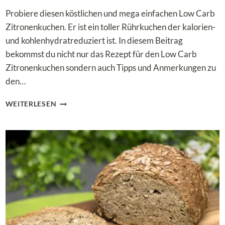
Probiere diesen köstlichen und mega einfachen Low Carb
Zitronenkuchen. Er ist ein toller Rührkuchen der kalorien-
und kohlenhydratreduziert ist. In diesem Beitrag
bekommst du nicht nur das Rezept für den Low Carb
Zitronenkuchen sondern auch Tipps und Anmerkungen zu
den…
LOW
WEITERLESEN
CARB
ZITRONENKUCHEN
MIT
QUARK
–
EIN
RÜHRKUCHEN
OHNE
ZUCKER
&
OHNE