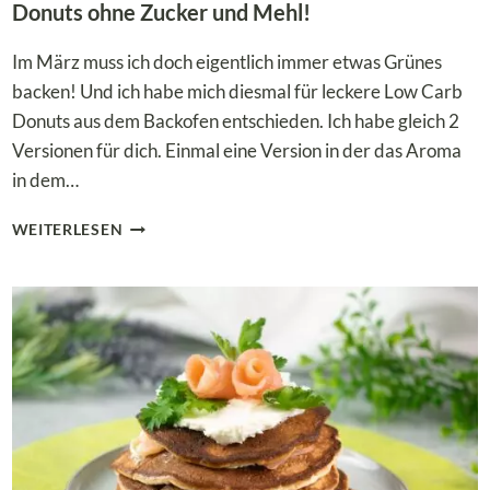
Donuts ohne Zucker und Mehl!
Im März muss ich doch eigentlich immer etwas Grünes
backen! Und ich habe mich diesmal für leckere Low Carb
Donuts aus dem Backofen entschieden. Ich habe gleich 2
Versionen für dich. Einmal eine Version in der das Aroma
in dem…
LOW
WEITERLESEN
CARB
DONUTS
BACKEN
–
GENIAL
GESUNDE
DONUTS
OHNE
ZUCKER
UND
MEHL!