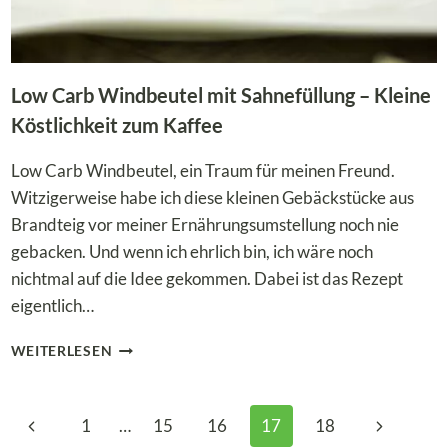
Low Carb Windbeutel mit Sahnefüllung – Kleine
Köstlichkeit zum Kaffee
Low Carb Windbeutel, ein Traum für meinen Freund.
Witzigerweise habe ich diese kleinen Gebäckstücke aus
Brandteig vor meiner Ernährungsumstellung noch nie
gebacken. Und wenn ich ehrlich bin, ich wäre noch
nichtmal auf die Idee gekommen. Dabei ist das Rezept
eigentlich…
LOW
WEITERLESEN
CARB
WINDBEUTEL
MIT
Seitennavigation
Vorherige
Nächste
1
…
15
16
17
18
SAHNEFÜLLUNG