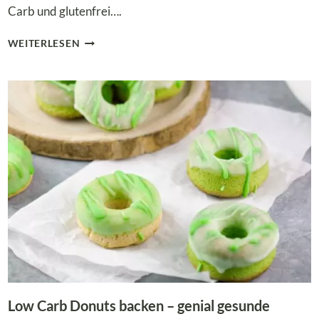
Carb und glutenfrei….
LECKERE
WEITERLESEN
LOW
CARB
SPIEGELEI-
KEKSE
–
PERFEKT
FÜR
OSTERN
Low Carb Donuts backen – genial gesunde