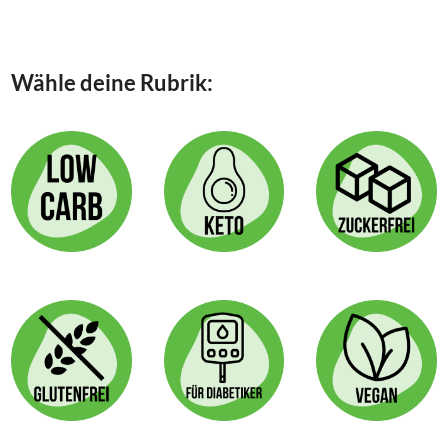
–
Seite
Seite
KLEINE
KÖSTLICHKEIT
ZUM
Wähle deine Rubrik:
KAFFEE