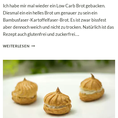
Ich habe mir mal wieder ein Low Carb Brot gebacken.
Diesmal ein ein helles Brot um genauer zu sein ein
Bambusfaser-Kartoffelfaser-Brot. Es ist zwar bissfest
aber dennoch weich und nicht zu trocken. Natürlich ist das
Rezept auch glutenfrei und zuckerfrei….
LOW
WEITERLESEN
CARB
&
KETO
BAMBUSFASER-
KARTOFFELFASER-
BROT
–
DER
GEHEIMTIPP
FÜR
DEINE
ERNÄHRUNG