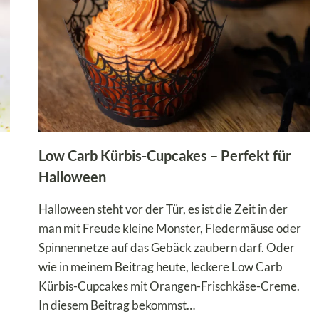
DU
EINEN
TOLLEN
PARTY-
SNACK!
Low Carb Kürbis-Cupcakes – Perfekt für
Halloween
Halloween steht vor der Tür, es ist die Zeit in der
man mit Freude kleine Monster, Fledermäuse oder
Spinnennetze auf das Gebäck zaubern darf. Oder
wie in meinem Beitrag heute, leckere Low Carb
Kürbis-Cupcakes mit Orangen-Frischkäse-Creme.
In diesem Beitrag bekommst…