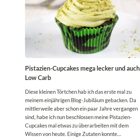
MUFFINS
ZUM
FRÜHSTÜCK!
Pistazien-Cupcakes mega lecker und auch
Low Carb
Diese kleinen Törtchen hab ich das erste mal zu
meinem einjährigen Blog-Jubiläum gebacken. Da
mittlerweile aber schon ein paar Jahre vergangen
sind, habe ich nun beschlossen meine Pistazien-
Cupcakes mal etwas zu überarbeiten mit dem
Wissen von heute. Einige Zutaten konnte…