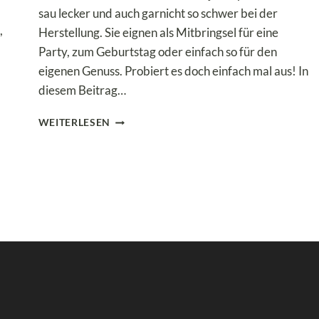
sau lecker und auch garnicht so schwer bei der
,
Herstellung. Sie eignen als Mitbringsel für eine
Party, zum Geburtstag oder einfach so für den
eigenen Genuss. Probiert es doch einfach mal aus! In
diesem Beitrag…
LOW
WEITERLESEN
CARB
PFIRISCH-
MARACUJA-
CUPCAKES
OHNE
MANDELMEHL