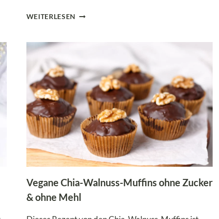
22
WEITERLESEN
LOW
CARB
MUFFINS
&
CUPCAKES
FÜR
JEDEN
ANLASS
Vegane Chia-Walnuss-Muffins ohne Zucker
& ohne Mehl