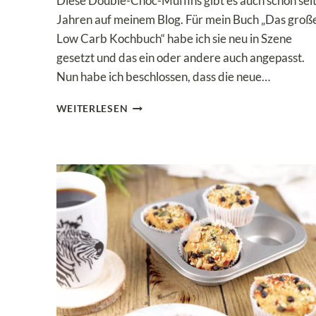
Diese Double-Choc-Muffins gibt es auch schon sei
Jahren auf meinem Blog. Für mein Buch „Das groß
Low Carb Kochbuch“ habe ich sie neu in Szene
gesetzt und das ein oder andere auch angepasst.
Nun habe ich beschlossen, dass die neue…
LOW
WEITERLESEN
CARB
DOUBLE-
CHOC-
MUFFINS
MIT
WEISSER S
CHOKOLADE