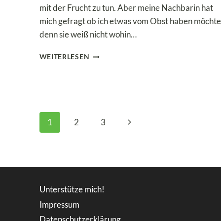
mit der Frucht zu tun. Aber meine Nachbarin hat
mich gefragt ob ich etwas vom Obst haben möchte
denn sie weiß nicht wohin…
LOW
WEITERLESEN
CARB
MIRABELLEN-
MUFFINS
Seitennavigation
Nächste
1
2
3
Seite
Unterstütze mich!
Impressum
Datenschutzerklärung