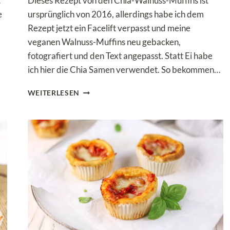
t
Dieses Rezept von den Chia-Walnuss-Muffins ist
e
ursprünglich von 2016, allerdings habe ich dem
Rezept jetzt ein Facelift verpasst und meine
veganen Walnuss-Muffins neu gebacken,
fotografiert und den Text angepasst. Statt Ei habe
ich hier die Chia Samen verwendet. So bekommen…
VEGANE
WEITERLESEN
CHIA-
WALNUSS-
MUFFINS
OHNE
ZUCKER
&
OHNE
MEHL