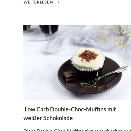
HERZHAFTE
WEITERLESEN
SCHINKEN-
KÄSE-
MUFFINS
–
PERFEKT
FÜR
DEINE
LOW
CARB
ERNÄHRUNG!
Low Carb Double-Choc-Muffins mit
weißer Schokolade