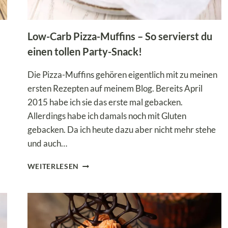
Low-Carb Pizza-Muffins – So servierst du
einen tollen Party-Snack!
Die Pizza-Muffins gehören eigentlich mit zu meinen
ersten Rezepten auf meinem Blog. Bereits April
2015 habe ich sie das erste mal gebacken.
Allerdings habe ich damals noch mit Gluten
gebacken. Da ich heute dazu aber nicht mehr stehe
und auch…
LOW-
WEITERLESEN
CARB
PIZZA-
MUFFINS
–
SO
SERVIERST