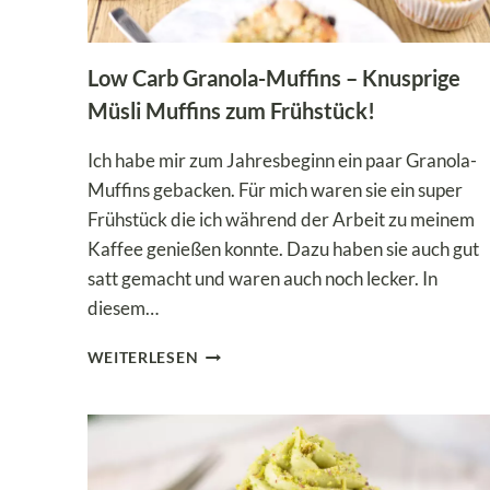
Low Carb Granola-Muffins – Knusprige
Müsli Muffins zum Frühstück!
Ich habe mir zum Jahresbeginn ein paar Granola-
Muffins gebacken. Für mich waren sie ein super
Frühstück die ich während der Arbeit zu meinem
Kaffee genießen konnte. Dazu haben sie auch gut
satt gemacht und waren auch noch lecker. In
diesem…
LOW
WEITERLESEN
CARB
GRANOLA-
MUFFINS
–
KNUSPRIGE
MÜSLI