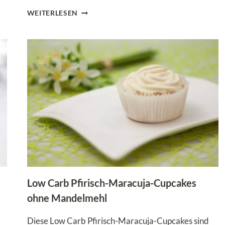
LOW
WEITERLESEN
CARB
KÜRBIS-
CUPCAKES
–
PERFEKT
FÜR
HALLOWEEN
Low Carb Pfirisch-Maracuja-Cupcakes
ohne Mandelmehl
Diese Low Carb Pfirisch-Maracuja-Cupcakes sind