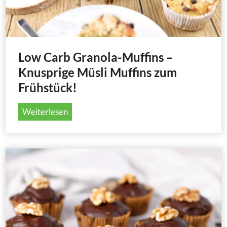
b
l
e
-
Low Carb Granola-Muffins –
C
Knusprige Müsli Muffins zum
h
Frühstück!
o
c
L
Weiterlesen
-
o
M
w
u
C
f
a
f
r
i
b
n
G
s
r
m