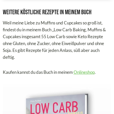
e
s
r
Weitere köstliche Rezepte in meinem Buch
–
f
S
a
Weil meine Liebe zu Muffins und Cupcakes so groß ist,
o
s
findest du in meinem Buch „Low Carb Baking, Muffins &
s
t
Cupcakes insgesamt 55 Low Carb sowie Keto Rezepte
e
e
ohne Gluten, ohne Zucker, ohne Eiweißpulver und ohne
r
n
Soja. Es gibt Rezepte für jeden Anlass, süß aber auch
v
T
deftig.
i
e
e
i
Kaufen kannst du das Buch in meinem
Onlineshop
.
r
l
s
1
t
–
d
W
u
i
e
r