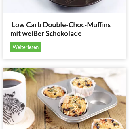
Low Carb Double-Choc-Muffins
mit weißer Schokolade
Weiterlesen
L
o
w
C
a
r
b
D
o
u