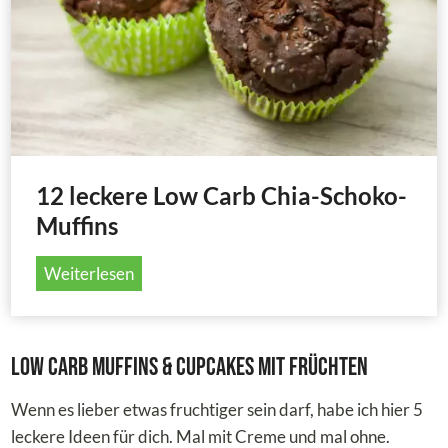
d
i
s
e
a
p
-
r
W
i
a
g
l
e
n
M
12 leckere Low Carb Chia-Schoko-
u
ü
Muffins
s
s
s
l
1
Weiterlesen
-
i
2
M
M
l
u
u
e
Low Carb Muffins & Cupcakes mit Früchten
f
f
c
f
f
k
Wenn es lieber etwas fruchtiger sein darf, habe ich hier 5
i
i
e
leckere Ideen für dich. Mal mit Creme und mal ohne.
n