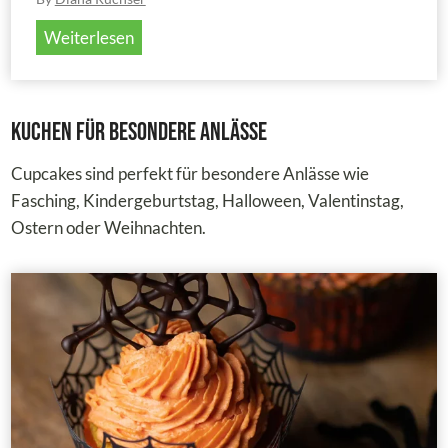
a
g
1
Weiterlesen
-
,
2
C
s
F
u
c
l
p
Kuchen für besondere Anlässe
h
u
c
o
f
Cupcakes sind perfekt für besondere Anlässe wie
a
k
f
Fasching, Kindergeburtstag, Halloween, Valentinstag,
k
o
i
Ostern oder Weihnachten.
e
l
g
s
a
e
d
L
i
o
g
w
&
C
z
a
u
r