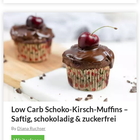
s
w
e
C
l
a
-
r
M
b
u
M
f
i
f
r
i
a
n
b
s
e
l
l
Low Carb Schoko-Kirsch-Muffins –
e
Saftig, schokoladig & zuckerfrei
n
By
Diana Ruchser
-