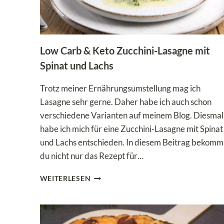
Low Carb & Keto Zucchini-Lasagne mit
Spinat und Lachs
Trotz meiner Ernährungsumstellung mag ich
Lasagne sehr gerne. Daher habe ich auch schon
verschiedene Varianten auf meinem Blog. Diesmal
habe ich mich für eine Zucchini-Lasagne mit Spinat
und Lachs entschieden. In diesem Beitrag bekomm
du nicht nur das Rezept für…
LOW
WEITERLESEN
CARB
&
KETO
ZUCCHINI-