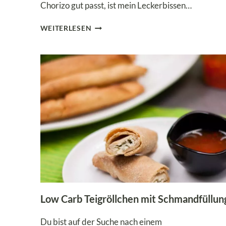
Chorizo gut passt, ist mein Leckerbissen…
LOW
WEITERLESEN
CARB
KÜRBIS-
PIZZA
–
GESUNDE
PIZZA
FÜR
DEN
HERBST
Low Carb Teigröllchen mit Schmandfüllun
Du bist auf der Suche nach einem