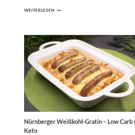
KÜRBIS
WEITERLESEN
ELSÄSSER
ART:
LOW
CARB
FLAMMKUCHEN
DER
DICH
BEGEISTERT!
Nürnberger Weißkohl-Gratin – Low Carb
Keto