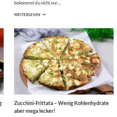
bekommst du nicht nur…
KÖSTLICHER
WEITERLESEN
LOW
CARB
CHICKEN-
BURRITO-
SALAT
MIT
BLUMENKOHL-
CHIPS
g
Zucchini-Frittata – Wenig Kohlenhydrate
aber mega lecker!