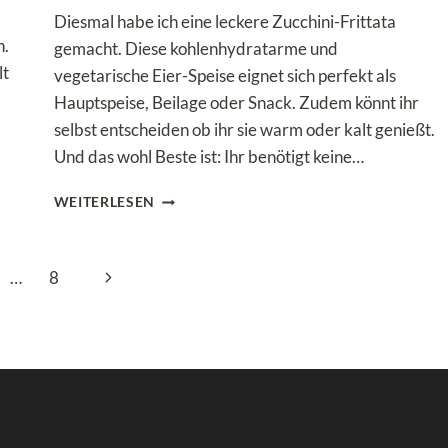
Diesmal habe ich eine leckere Zucchini-Frittata
n.
gemacht. Diese kohlenhydratarme und
lt
vegetarische Eier-Speise eignet sich perfekt als
Hauptspeise, Beilage oder Snack. Zudem könnt ihr
selbst entscheiden ob ihr sie warm oder kalt genießt.
Und das wohl Beste ist: Ihr benötigt keine…
ZUCCHINI-
WEITERLESEN
FRITTATA
–
WENIG
Nächste
…
8
KOHLENHYDRATE
ABER
Seite
MEGA
LECKER!