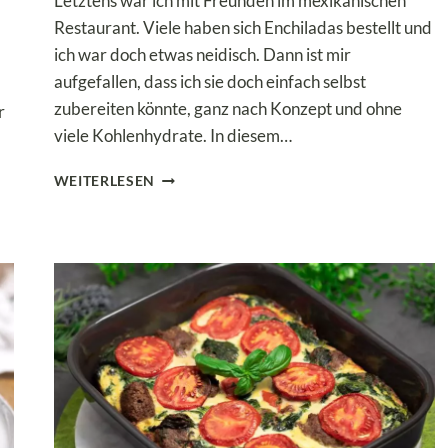
Letztens war ich mit Freunden im mexikanischen
Restaurant. Viele haben sich Enchiladas bestellt und
ich war doch etwas neidisch. Dann ist mir
aufgefallen, dass ich sie doch einfach selbst
zubereiten könnte, ganz nach Konzept und ohne
r
viele Kohlenhydrate. In diesem…
LOW
WEITERLESEN
CARB
ENCHILADAS
MIT
HÄHNCHENFÜLLUNG