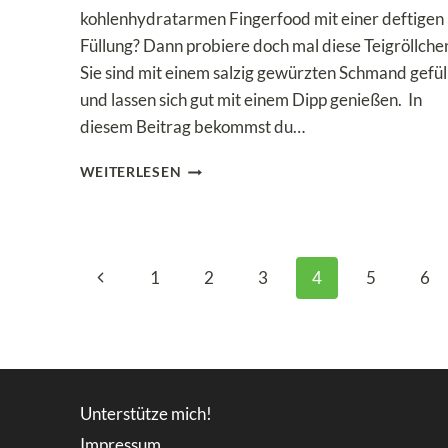
kohlenhydratarmen Fingerfood mit einer deftigen
Füllung? Dann probiere doch mal diese Teigröllche
Sie sind mit einem salzig gewürzten Schmand gefül
und lassen sich gut mit einem Dipp genießen. In
diesem Beitrag bekommst du…
LOW
WEITERLESEN
CARB
TEIGRÖLLCHEN
MIT
SCHMANDFÜLLUNG
Seitennavigation
Vorherige
1
2
3
4
5
6
Seite
Unterstütze mich!
Impressum