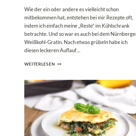
Wie der ein oder andere es vielleicht schon
mitbekommen hat, entstehen bei mir Rezepte oft,
indem ich einfach meine „Reste“ im Kühlschrank
betrachte. Und so war es auch bei dem Nürnberge
Weißkohl-Gratin. Nach etwas grübeln habe ich
diesen leckeren Auflauf…
NÜRNBERGER
WEITERLESEN
WEISSKOHL-G
RATIN –
L
OW C
ARB &
K
ETO