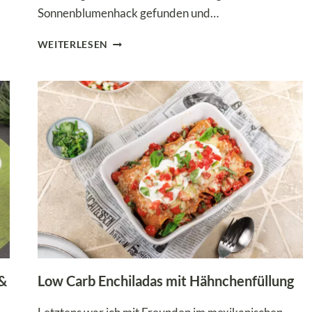
Sonnenblumenhack gefunden und…
VEGETARISCHE
WEITERLESEN
AUBERGINEN-
LASAGNE
MIT
SONNENBLUMENHACK
–
EINE
FABELHAFTE
ALTERNATIVE!
 &
Low Carb Enchiladas mit Hähnchenfüllung