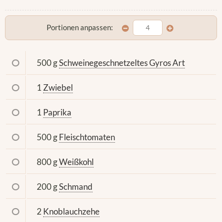
Portionen anpassen:
500 g
Schweinegeschnetzeltes Gyros Art
1
Zwiebel
1
Paprika
500 g
Fleischtomaten
800 g
Weißkohl
200 g
Schmand
2
Knoblauchzehe