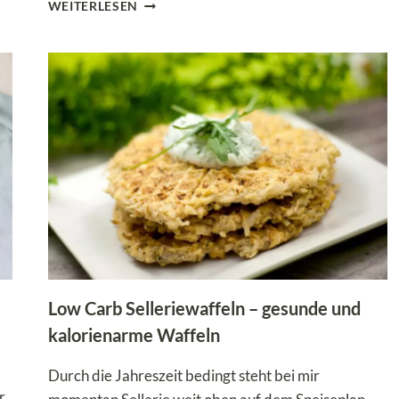
GENIALE
WEITERLESEN
LOW
CARB
DEFTIGE
WAFFELN
MIT
WÜRZIGER
BOLOGNESE!
Low Carb Selleriewaffeln – gesunde und
kalorienarme Waffeln
Durch die Jahreszeit bedingt steht bei mir
r.