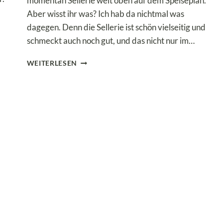
momentan Sellerie weit oben auf dem Speiseplan.
Aber wisst ihr was? Ich hab da nichtmal was
dagegen. Denn die Sellerie ist schön vielseitig und
schmeckt auch noch gut, und das nicht nur im…
LOW
WEITERLESEN
CARB
SELLERIEWAFFELN
–
GESUNDE
UND
KALORIENARME
WAFFELN