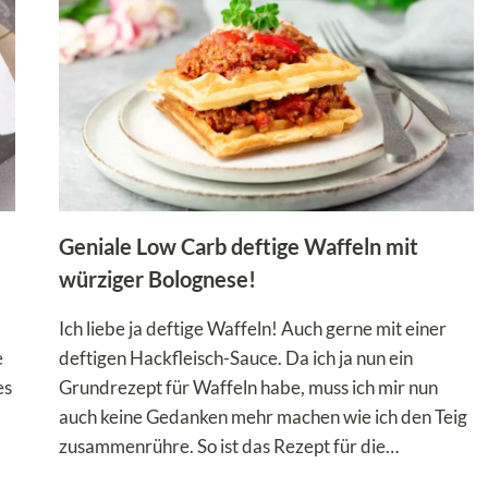
Geniale Low Carb deftige Waffeln mit
würziger Bolognese!
Ich liebe ja deftige Waffeln! Auch gerne mit einer
e
deftigen Hackfleisch-Sauce. Da ich ja nun ein
es
Grundrezept für Waffeln habe, muss ich mir nun
auch keine Gedanken mehr machen wie ich den Teig
zusammenrühre. So ist das Rezept für die…