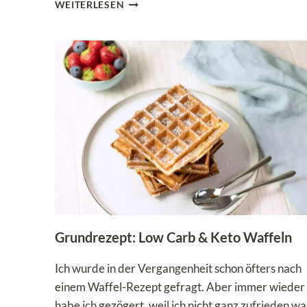
LOW
WEITERLESEN
CARB
WAFFEL-
KEKSE
–
GEBÄCK
OHNE
BACKOFEN
BACKEN
Grundrezept: Low Carb & Keto Waffeln
Ich wurde in der Vergangenheit schon öfters nach
einem Waffel-Rezept gefragt. Aber immer wieder
habe ich gezögert, weil ich nicht ganz zufrieden wa