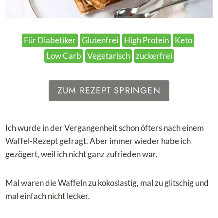
Für Diabetiker
Glutenfrei
High Protein
Keto
Low Carb
Vegetarisch
zuckerfrei
ZUM REZEPT SPRINGEN
Ich wurde in der Vergangenheit schon öfters nach einem
Waffel-Rezept gefragt. Aber immer wieder habe ich
gezögert, weil ich nicht ganz zufrieden war.
Mal waren die Waffeln zu kokoslastig, mal zu glitschig und
mal einfach nicht lecker.