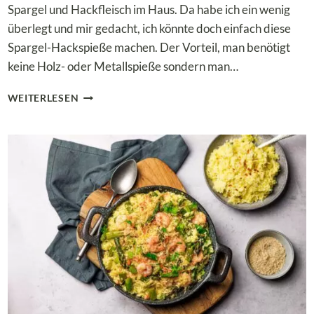
Spargel und Hackfleisch im Haus. Da habe ich ein wenig
überlegt und mir gedacht, ich könnte doch einfach diese
Spargel-Hackspieße machen. Der Vorteil, man benötigt
keine Holz- oder Metallspieße sondern man…
LOW
WEITERLESEN
CARB
SPARGEL-
HACKSPIESSE M
IT T
OMATEN-G
URKEN-S
ALSA