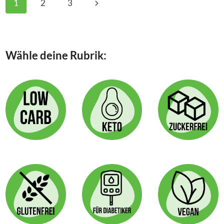
Nächste
1
2
3
GRÜNEN
SPARGEL
Seite
IM
FALSCHEN
BLÄTTERTEIG
Wähle deine Rubrik: