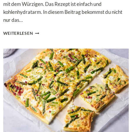
mit dem Würzigen. Das Rezept ist einfach und
kohlenhydratarm. In diesem Beitrag bekommst du nicht
nur das…
PIKANTES
WEITERLESEN
LOW
CARB
SPARGELGEMÜSE
MIT
MERGUEZ
(KETO
&
GLUTENFREI)