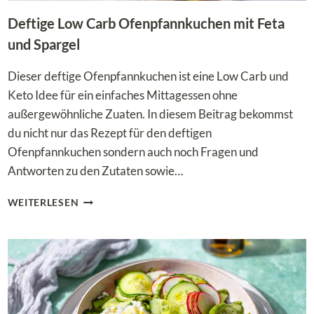
Deftige Low Carb Ofenpfannkuchen mit Feta
und Spargel
Dieser deftige Ofenpfannkuchen ist eine Low Carb und
Keto Idee für ein einfaches Mittagessen ohne
außergewöhnliche Zuaten. In diesem Beitrag bekommst
du nicht nur das Rezept für den deftigen
Ofenpfannkuchen sondern auch noch Fragen und
Antworten zu den Zutaten sowie…
DEFTIGE
WEITERLESEN
LOW
CARB
OFENPFANNKUCHEN
MIT
FETA
UND
SPARGEL