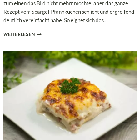
zum einen das Bild nicht mehrr mochte, aber das ganze
Rezept vom Spargel-Pfannkuchen schlicht und ergreifend
deutlich vereinfacht habe. So eignet sich das…
SPARGEL-
WEITERLESEN
PFANNKUCHEN
MIT
PILZRAHMSOSSE –
E
IN V
EGETARISCHEN L
OW C
ARB M
ITTAGESSEN