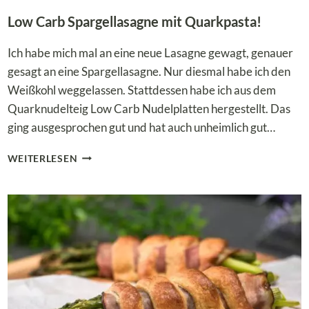
Low Carb Spargellasagne mit Quarkpasta!
Ich habe mich mal an eine neue Lasagne gewagt, genauer
gesagt an eine Spargellasagne. Nur diesmal habe ich den
Weißkohl weggelassen. Stattdessen habe ich aus dem
Quarknudelteig Low Carb Nudelplatten hergestellt. Das
ging ausgesprochen gut und hat auch unheimlich gut…
LOW
WEITERLESEN
CARB
SPARGELLASAGNE
MIT
QUARKPASTA!