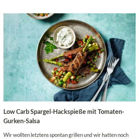
LOW
CARB
FRÜHLINGSSALAT
MIT
SPARGEL,
RADIESCHEN
UND
GURKE
Low Carb Spargel-Hackspieße mit Tomaten-
Gurken-Salsa
Wir wollten letztens spontan grillen und wir hatten noch