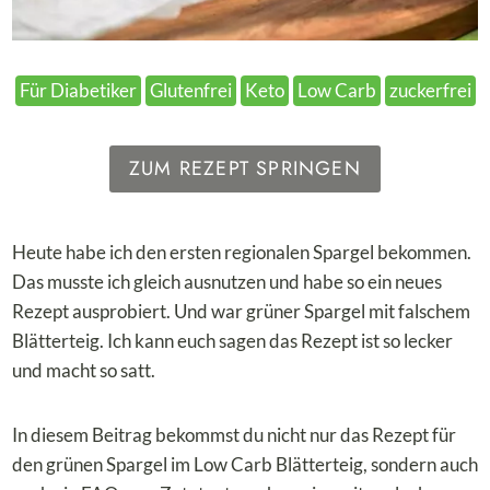
Für Diabetiker
Glutenfrei
Keto
Low Carb
zuckerfrei
ZUM REZEPT SPRINGEN
Heute habe ich den ersten regionalen Spargel bekommen.
Das musste ich gleich ausnutzen und habe so ein neues
Rezept ausprobiert. Und war grüner Spargel mit falschem
Blätterteig. Ich kann euch sagen das Rezept ist so lecker
und macht so satt.
In diesem Beitrag bekommst du nicht nur das Rezept für
den grünen Spargel im Low Carb Blätterteig, sondern auch