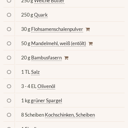
250 g
Weiche Butter
250 g
Quark
30 g
Flohsamenschalenpulver
50 g
Mandelmehl, weiß (entölt)
20 g
Bambusfasern
1 TL
Salz
3 - 4 EL
Olivenöl
1 kg
grüner Spargel
8 Scheiben
Kochschinken, Scheiben