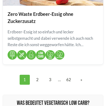
Zero Waste Erdbeer-Essig ohne
Zuckerzusatz
Erdbeer-Essig ist so einfach und lecker
selbstgemacht und dabei verwende ich auch noch
Reste die ich sonst weggeworfen hätte. Ich...
1
2
3
…
62
»
Was bedeutet vegetarisch Low Carb?