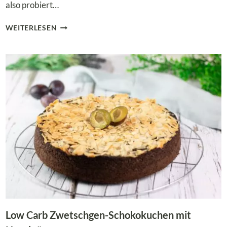
also probiert…
LOW
WEITERLESEN
CARB
HASELNUSS-
ZWETSCHGENKUCHEN
–
EINFACH
UND
HERBSTLICH
LECKER!
Low Carb Zwetschgen-Schokokuchen mit