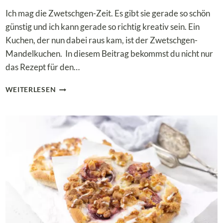
Ich mag die Zwetschgen-Zeit. Es gibt sie gerade so schön
günstig und ich kann gerade so richtig kreativ sein. Ein
Kuchen, der nun dabei raus kam, ist der Zwetschgen-
Mandelkuchen. In diesem Beitrag bekommst du nicht nur
das Rezept für den…
MEGA
WEITERLESEN
SAFTIGER
LOW
CARB
ZWETSCHGEN-
MANDELKUCHEN