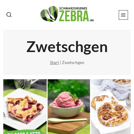
Zum
Inhalt
springen
Zwetschgen
Start
|
Zwetschgen