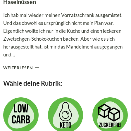
Haselnüssen
Ich hab mal wieder meinen Vorratsschrank ausgemistet.
Und das obwohl es ursprünglich nicht mein Plan war.
Eigentlich wollte ich nur in die Küche und einen leckeren
Zwetschgen-Schokokuchen backen. Aber wie es sich
herausgestellt hat, ist mir das Mandelmehl ausgegangen
und…
LOW
WEITERLESEN
CARB
ZWETSCHGEN-
Wähle deine Rubrik:
SCHOKOKUCHEN
MIT
HASELNÜSSEN