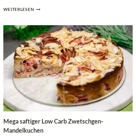
LOW
WEITERLESEN
CARB
ZWETSCHGEN-
KÄSESAHNE-
TORTE
MIT
MOHN
Mega saftiger Low Carb Zwetschgen-
Mandelkuchen