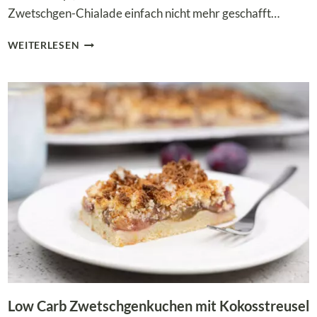
Zwetschgen-Chialade einfach nicht mehr geschafft…
LOW
WEITERLESEN
CARB
LINZERTORTE
MIT
ZUCKERFREIEN
ZWETSCHGEN-
CHIALADE
Low Carb Zwetschgenkuchen mit Kokosstreusel