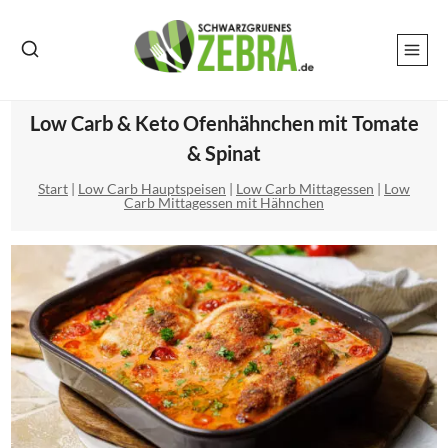
Zum
Inhalt
springen
Low Carb & Keto Ofenhähnchen mit Tomate
& Spinat
Start
|
Low Carb Hauptspeisen
|
Low Carb Mittagessen
|
Low
Carb Mittagessen mit Hähnchen