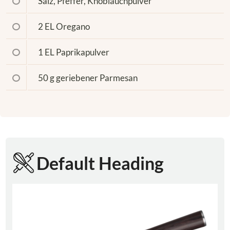
Salz, Pfeffer, Knoblauchpulver
2 EL
Oregano
1 EL
Paprikapulver
50 g geriebener
Parmesan
Default Heading