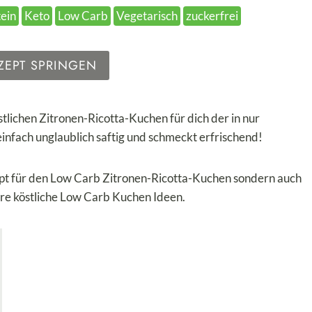
tein
Keto
Low Carb
Vegetarisch
zuckerfrei
ZEPT SPRINGEN
stlichen Zitronen-Ricotta-Kuchen für dich der in nur
einfach unglaublich saftig und schmeckt erfrischend!
ept für den Low Carb Zitronen-Ricotta-Kuchen sondern auch
re köstliche Low Carb Kuchen Ideen.