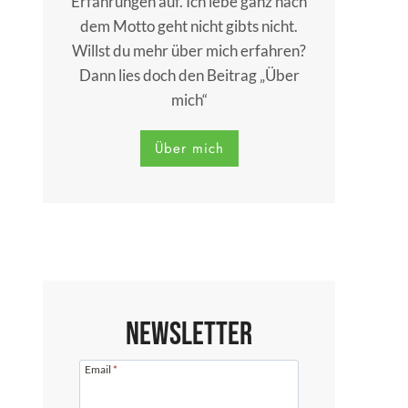
Erfahrungen auf. Ich lebe ganz nach
dem Motto geht nicht gibts nicht.
Willst du mehr über mich erfahren?
Dann lies doch den Beitrag „Über
mich“
Über mich
Newsletter
Email
*