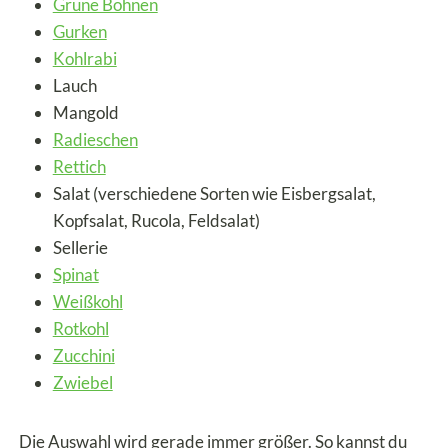
Grüne Bohnen
Gurken
Kohlrabi
Lauch
Mangold
Radieschen
Rettich
Salat (verschiedene Sorten wie Eisbergsalat,
Kopfsalat, Rucola, Feldsalat)
Sellerie
Spinat
Weißkohl
Rotkohl
Zucchini
Zwiebel
Die Auswahl wird gerade immer größer. So kannst du