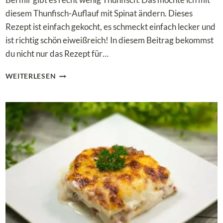
diesem Thunfisch-Auflauf mit Spinat ändern. Dieses
Rezept ist einfach gekocht, es schmeckt einfach lecker und
ist richtig schön eiweißreich! In diesem Beitrag bekommst
du nicht nur das Rezept für…
LOW
WEITERLESEN
CARB
THUNFISCH-
AUFLAUF
MIT
SPINAT
UND
KONJAKREIS