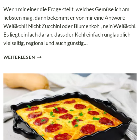
Wenn mir einer die Frage stellt, welches Gemüse ich am
liebsten mag, dann bekommt er von mir eine Antwort:
Weißkohl! Nicht Zucchini oder Blumenkohl, nein Weißkohl.
Es liegt einfach daran, dass der Kohl einfach unglaublich
vielseitig, regional und auch günstig…
DIE
WEITERLESEN
BESTEN
15
LOW
CARB
WEISSKOHL-R
EZEPTE