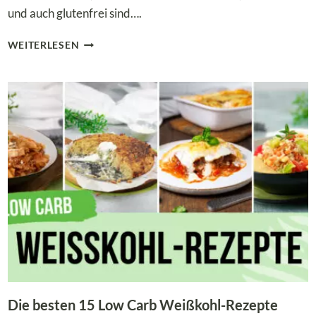
und auch glutenfrei sind….
DIE
WEITERLESEN
BESTEN
11
LOW
CARB
HALLOWEEN-
REZEPTE
ZUM
GRUSELN
UND
GENIESSEN!
Die besten 15 Low Carb Weißkohl-Rezepte