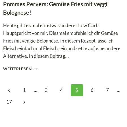
Pommes Pervers: Gemüse Fries mit veggi
Bolognese!
Heute gibt es mal ein etwas anderes Low Carb
Hauptgericht von mir. Diesmal empfehle ich dir Gemüse
Fries mit veggie Bolognese. In diesem Rezept lasse ich
Fleisch einfach mal Fleisch sein und setze auf eine andere
Alternative. In diesem Beitrag…
POMMES
WEITERLESEN
PERVERS:
GEMÜSE
FRIES
Seitennavigation
Vorherige
1
…
3
4
5
6
7
…
MIT
VEGGI
Seite
Nächste
17
BOLOGNESE!
Seite