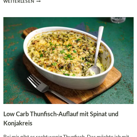
WEITERLESEN
CARB
NASI
GORENG
–
DAS
BELIEBTE
REISGERICHT
AUS
BLUMENKOHL
Low Carb Thunfisch-Auflauf mit Spinat und
Konjakreis
Bei mir gibt es recht wenig Thunfisch. Das möchte ich mit