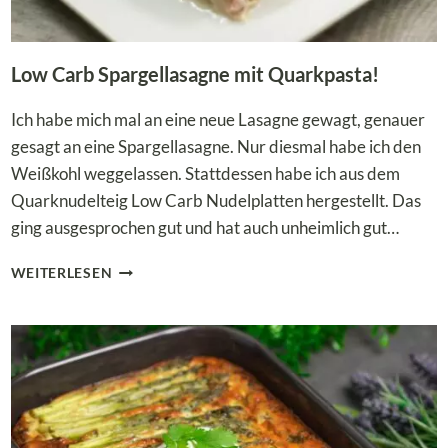
Low Carb Spargellasagne mit Quarkpasta!
Ich habe mich mal an eine neue Lasagne gewagt, genauer
gesagt an eine Spargellasagne. Nur diesmal habe ich den
Weißkohl weggelassen. Stattdessen habe ich aus dem
Quarknudelteig Low Carb Nudelplatten hergestellt. Das
ging ausgesprochen gut und hat auch unheimlich gut…
LOW
WEITERLESEN
CARB
SPARGELLASAGNE
MIT
QUARKPASTA!