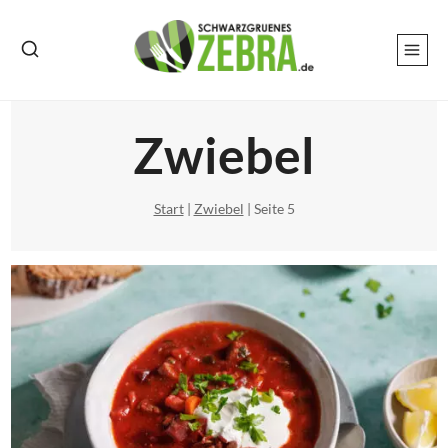
Zum
Inhalt
springen
Zwiebel
Start
|
Zwiebel
|
Seite 5