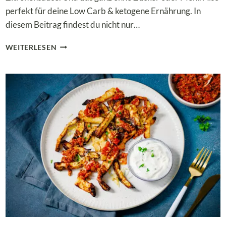
perfekt für deine Low Carb & ketogene Ernährung. In
diesem Beitrag findest du nicht nur…
ZUCCHININUDELN
WEITERLESEN
MIT
LACHS
IN
LOW
CARB
ZITRONENSAUCE