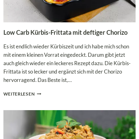
Low Carb Kürbis-Frittata mit deftiger Chorizo
Es ist endlich wieder Kürbiszeit und ich habe mich schon
mit einem kleinen Vorrat eingedeckt. Darum gibt jetzt
auch gleich wieder ein leckeres Rezept dazu. Die Kürbis-
Frittata ist so lecker und ergänzt sich mit der Chorizo
hervorragend. Das Beste ist,…
LOW
WEITERLESEN
CARB
KÜRBIS-
FRITTATA
MIT
DEFTIGER
CHORIZO