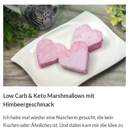
ELBER M
ACHEN! U
ND D
AS A
UCH N
OCH L
OW C
ARB!
Low Carb & Keto Marshmallows mit
Himbeergeschmack
Ich habe mal wieder eine Nascherei gesucht, die kein
Kuchen oder Ähnliches ist. Und dabei kam mir die Idee zu