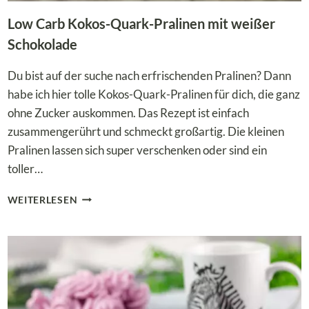
Low Carb Kokos-Quark-Pralinen mit weißer
Schokolade
Du bist auf der suche nach erfrischenden Pralinen? Dann
habe ich hier tolle Kokos-Quark-Pralinen für dich, die ganz
ohne Zucker auskommen. Das Rezept ist einfach
zusammengerührt und schmeckt großartig. Die kleinen
Pralinen lassen sich super verschenken oder sind ein
toller…
LOW
WEITERLESEN
CARB
KOKOS-
QUARK-
PRALINEN
MIT
WEISSER S
CHOKOLADE