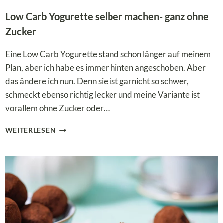
Low Carb Yogurette selber machen- ganz ohne
Zucker
Eine Low Carb Yogurette stand schon länger auf meinem
Plan, aber ich habe es immer hinten angeschoben. Aber
das ändere ich nun. Denn sie ist garnicht so schwer,
schmeckt ebenso richtig lecker und meine Variante ist
vorallem ohne Zucker oder…
LOW
WEITERLESEN
CARB
YOGURETTE
SELBER
MACHEN-
GANZ
OHNE
ZUCKER