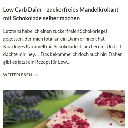
Low Carb Daim – zuckerfreies Mandelkrokant
mit Schokolade selber machen
Letztens habe ich einen zuckerfreien Schokoriegel
gegessen, der mich total an ein Daim erinnert hat.
Knackiges Karamell mit Schokolade drum herum. Und ich
dachte mir, hey…. Das bekomme ich doch auch hin. Daher
gibt es jetzt ein Rezept für Low…
LOW
WEITERLESEN
CARB
DAIM
–
ZUCKERFREIES
MANDELKROKANT
MIT
SCHOKOLADE
SELBER
MACHEN