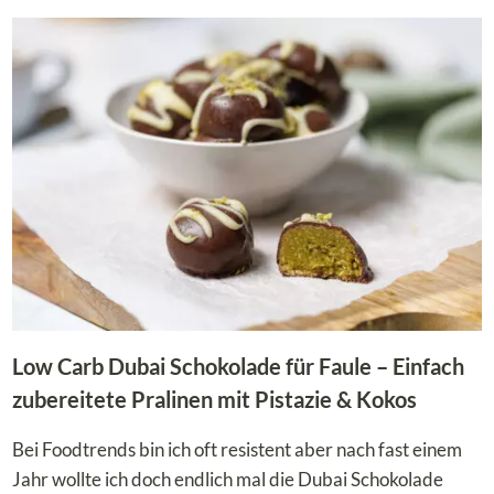
KETO
RUMKUGELN
OHNE
ZUCKER
EINFACH
SELBER
MACHEN!
Low Carb Dubai Schokolade für Faule – Einfach
zubereitete Pralinen mit Pistazie & Kokos
Bei Foodtrends bin ich oft resistent aber nach fast einem
Jahr wollte ich doch endlich mal die Dubai Schokolade