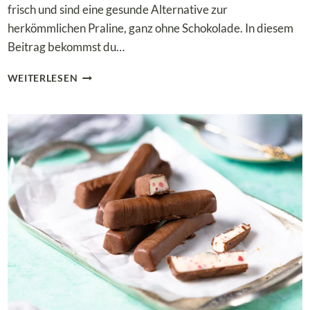
frisch und sind eine gesunde Alternative zur
herkömmlichen Praline, ganz ohne Schokolade. In diesem
Beitrag bekommst du…
LOW
WEITERLESEN
CARB
ERDBEER-
KOKOS-
KUGELN
–
FRUCHTIGE
KETO-
PRALINEN