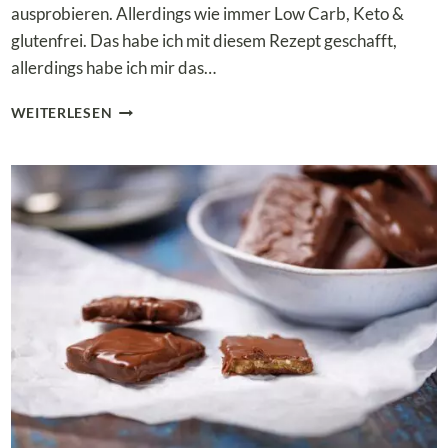
ausprobieren. Allerdings wie immer Low Carb, Keto &
glutenfrei. Das habe ich mit diesem Rezept geschafft,
allerdings habe ich mir das…
LOW
WEITERLESEN
CARB
DUBAI
SCHOKOLADE
FÜR
FAULE
–
EINFACH
ZUBEREITETE
PRALINEN
MIT
PISTAZIE
&
KOKOS