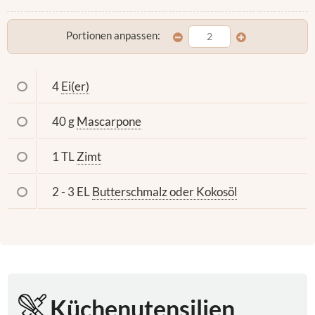
Portionen anpassen:
4
Ei(er)
40 g
Mascarpone
1 TL
Zimt
2 - 3 EL
Butterschmalz oder Kokosöl
Küchenutensilien