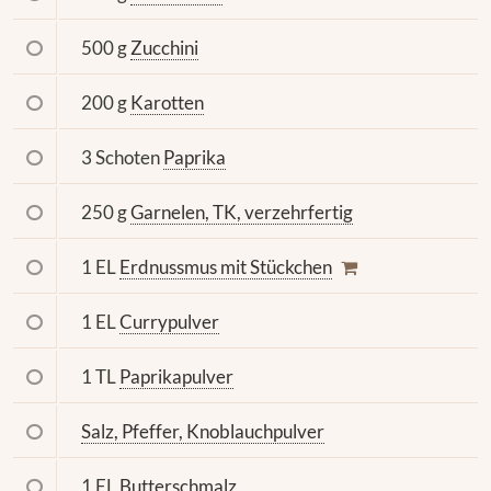
500 g
Zucchini
200 g
Karotten
3 Schoten
Paprika
250 g
Garnelen, TK, verzehrfertig
1 EL
Erdnussmus mit Stückchen
1 EL
Currypulver
1 TL
Paprikapulver
Salz, Pfeffer, Knoblauchpulver
1 EL
Butterschmalz