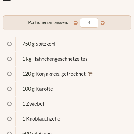
Portionen anpassen:
750 g
Spitzkohl
1 kg
Hähnchengeschnetzeltes
120 g
Konjakreis, getrocknet
100 g
Karotte
1
Zwiebel
1
Knoblauchzehe
500 ml
Brühe