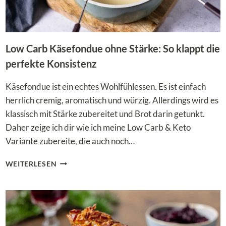
Low Carb Käsefondue ohne Stärke: So klappt die
perfekte Konsistenz
Käsefondue ist ein echtes Wohlfühlessen. Es ist einfach
herrlich cremig, aromatisch und würzig. Allerdings wird es
klassisch mit Stärke zubereitet und Brot darin getunkt.
Daher zeige ich dir wie ich meine Low Carb & Keto
Variante zubereite, die auch noch…
LOW
WEITERLESEN
CARB
KÄSEFONDUE
OHNE
STÄRKE:
SO
KLAPPT