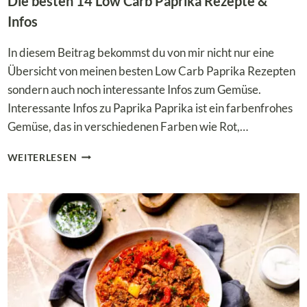
Die besten 14 Low Carb Paprika Rezepte &
Infos
In diesem Beitrag bekommst du von mir nicht nur eine
Übersicht von meinen besten Low Carb Paprika Rezepten
sondern auch noch interessante Infos zum Gemüse.
Interessante Infos zu Paprika Paprika ist ein farbenfrohes
Gemüse, das in verschiedenen Farben wie Rot,…
DIE
WEITERLESEN
BESTEN
14
LOW
CARB
PAPRIKA
REZEPTE
&
INFOS