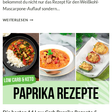
bekommst du nicht nur das Rezept für den Weißkohl-
Mascarpone-Auflauf sondern…
LOW
WEITERLESEN
CARB
WEISSKOHL-M
ASCARPONE-A
UFLAUF M
IT H
ÄHNCHEN