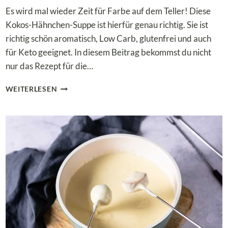
Es wird mal wieder Zeit für Farbe auf dem Teller! Diese
Kokos-Hähnchen-Suppe ist hierfür genau richtig. Sie ist
richtig schön aromatisch, Low Carb, glutenfrei und auch
für Keto geeignet. In diesem Beitrag bekommst du nicht
nur das Rezept für die…
AROMATISCHE
WEITERLESEN
LOW
CARB
KOKOS-
HÄHNCHEN-
SUPPE