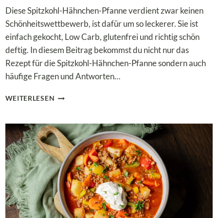
Diese Spitzkohl-Hähnchen-Pfanne verdient zwar keinen
Schönheitswettbewerb, ist dafür um so leckerer. Sie ist
einfach gekocht, Low Carb, glutenfrei und richtig schön
deftig. In diesem Beitrag bekommst du nicht nur das
Rezept für die Spitzkohl-Hähnchen-Pfanne sondern auch
häufige Fragen und Antworten…
LOW
WEITERLESEN
CARB
SPITZKOHL-
HÄHNCHEN-
PFANNE
MIT
KONJAKREIS