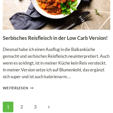
Serbisches Reisfleisch in der Low Carb Version!
Diesmal habe ich einen Ausflug in die Balkanküche
gemacht und serbisches Reisfleisch neuinterpretiert. Auch
wenn es so klingt, ist in meiner Küche kein Reis versteckt.
In meiner Version setze ich auf Blumenkohl, das ergänzt
sich super und ist auch kalorienarm….
SERBISCHES
WEITERLESEN
REISFLEISCH
IN
DER
Seitennavigation
Nächste
1
2
3
LOW
CARB