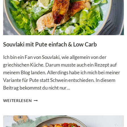
Souvlaki mit Pute einfach & Low Carb
Ich bin ein Fan von Souvlaki, wie allgemein von der
griechischen Küche. Darum musste auch ein Rezept auf
meinem Blog landen. Allerdings habe ich mich bei meiner
Variante für Pute statt Schwein entschieden. In diesem
Beitrag bekommst du nicht nur…
SOUVLAKI
WEITERLESEN
MIT
PUTE
EINFACH
&