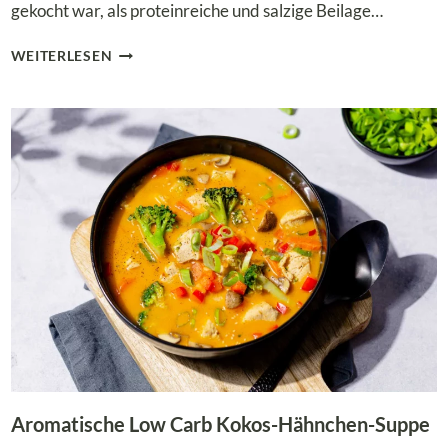
gekocht war, als proteinreiche und salzige Beilage…
MEDITERRANES
WEITERLESEN
AUBERGINEN-
GEMÜSE
MIT
HALLOUMI
–
LOW
CARB
&
SÄTTIGEND
Aromatische Low Carb Kokos-Hähnchen-Suppe