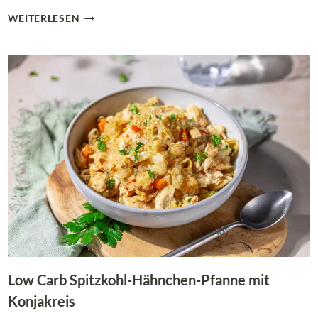
FRÄNKISCHES
WEITERLESEN
SCHÄUFELE
MIT
LOW
CARB
LEBKUCHENSOSSE –
D
EFTIG &
F
ESTLICH
Low Carb Spitzkohl-Hähnchen-Pfanne mit
Konjakreis