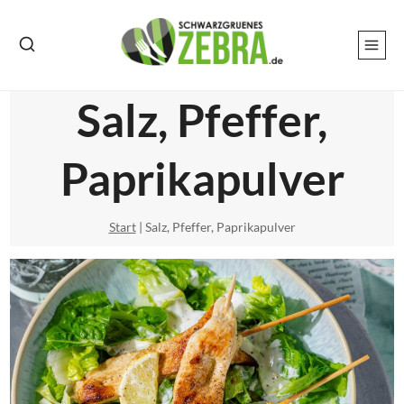
Zum
Inhalt
springen
Salz, Pfeffer,
Paprikapulver
Start
|
Salz, Pfeffer, Paprikapulver