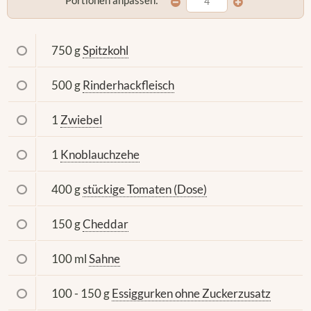
Portionen anpassen:
750 g
Spitzkohl
500 g
Rinderhackfleisch
1
Zwiebel
1
Knoblauchzehe
400 g
stückige Tomaten (Dose)
150 g
Cheddar
100 ml
Sahne
100 - 150 g
Essiggurken ohne Zuckerzusatz