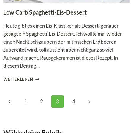
Low Carb Spaghetti-Eis-Dessert
Heute gibt es einen Eis-Klassiker als Dessert, genauer
gesagt ein Spaghetti-Eis-Dessert. Ich wollte mal wieder
einen Nachtisch zaubern der mit frischen Erdbeeren
zubereitet wird, toll aussieht aber nicht ganz so viel
Aufwand macht. Rausgekommen ist dieses Rezept. In
diesem Beitrag…
LOW
WEITERLESEN
CARB
SPAGHETTI-
EIS-
Seitennavigation
Vorherige
Nächste
1
2
3
4
DESSERT
Seite
Seite
Wähle deine Rubrik: