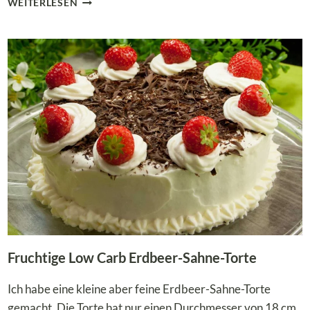
WEITERLESEN
CARB
ERDBEER-
LASAGNE
–
EIN
FRISCHES
DESSERT
FÜR
DEN
FRÜHSOMMER!
Fruchtige Low Carb Erdbeer-Sahne-Torte
Ich habe eine kleine aber feine Erdbeer-Sahne-Torte
gemacht. Die Torte hat nur einen Durchmesser von 18 cm.