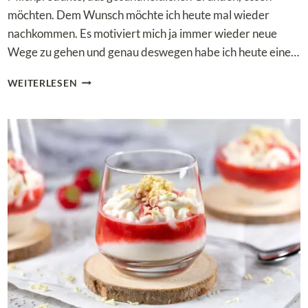
möchten. Dem Wunsch möchte ich heute mal wieder
nachkommen. Es motiviert mich ja immer wieder neue
Wege zu gehen und genau deswegen habe ich heute eine…
LOW
WEITERLESEN
CARB
KOKOS-
ERDBEER-
TORTE
–
SO
ERFRISCHEND
UND
KEINE
MILCHPRODUKTE