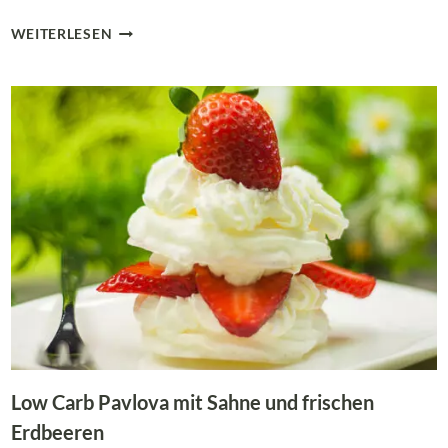
TÖÖÖRÖÖÖÖ!
WEITERLESEN
–
MEGA
CREMIGE
LOW
CARB
BENJAMIN-
BLÜMCHEN-
TORTE
Low Carb Pavlova mit Sahne und frischen
Erdbeeren