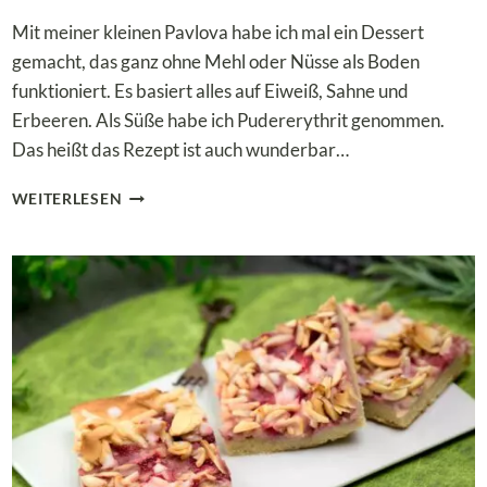
Mit meiner kleinen Pavlova habe ich mal ein Dessert
gemacht, das ganz ohne Mehl oder Nüsse als Boden
funktioniert. Es basiert alles auf Eiweiß, Sahne und
Erbeeren. Als Süße habe ich Pudererythrit genommen.
Das heißt das Rezept ist auch wunderbar…
LOW
WEITERLESEN
CARB
PAVLOVA
MIT
SAHNE
UND
FRISCHEN
ERDBEEREN