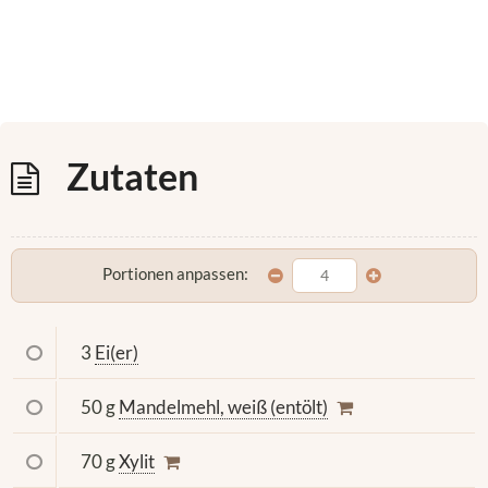
Zutaten
Portionen anpassen:
3
Ei(er)
50 g
Mandelmehl, weiß (entölt)
70 g
Xylit