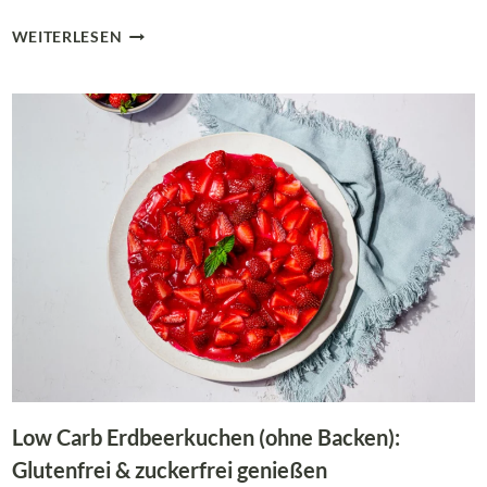
CREMIGES
WEITERLESEN
STRAWBERRY
CHEESECAKE
EIS
(LOW
CARB,
KETO,
ZUCKERFREI)
Low Carb Erdbeerkuchen (ohne Backen):
Glutenfrei & zuckerfrei genießen