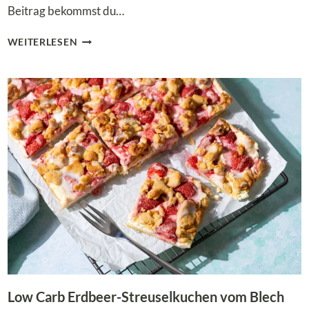
Beitrag bekommst du…
LOW
WEITERLESEN
CARB
ERDBEER-
KOKOS-
KUGELN
–
FRUCHTIGE
KETO-
PRALINEN
Low Carb Erdbeer-Streuselkuchen vom Blech