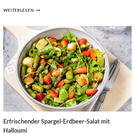
EASY
WEITERLESEN
ERDBEER
JOGHURT
BITES
OHNE
ZUCKER
Erfrischender Spargel-Erdbeer-Salat mit
Halloumi