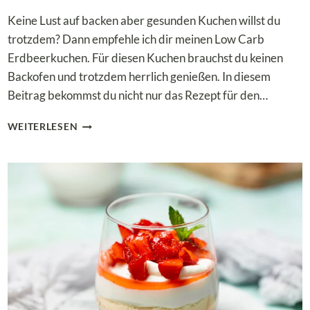
Keine Lust auf backen aber gesunden Kuchen willst du
trotzdem? Dann empfehle ich dir meinen Low Carb
Erdbeerkuchen. Für diesen Kuchen brauchst du keinen
Backofen und trotzdem herrlich genießen. In diesem
Beitrag bekommst du nicht nur das Rezept für den…
LOW
WEITERLESEN
CARB
ERDBEERKUCHEN
(OHNE
BACKEN):
GLUTENFREI
&
ZUCKERFREI
GENIESSEN