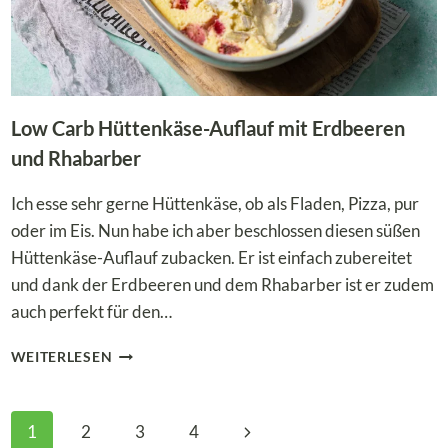
Low Carb Hüttenkäse-Auflauf mit Erdbeeren
und Rhabarber
Ich esse sehr gerne Hüttenkäse, ob als Fladen, Pizza, pur
oder im Eis. Nun habe ich aber beschlossen diesen süßen
Hüttenkäse-Auflauf zubacken. Er ist einfach zubereitet
und dank der Erdbeeren und dem Rhabarber ist er zudem
auch perfekt für den…
LOW
WEITERLESEN
CARB
HÜTTENKÄSE-
AUFLAUF
Seitennavigation
Nächste
1
2
3
4
MIT