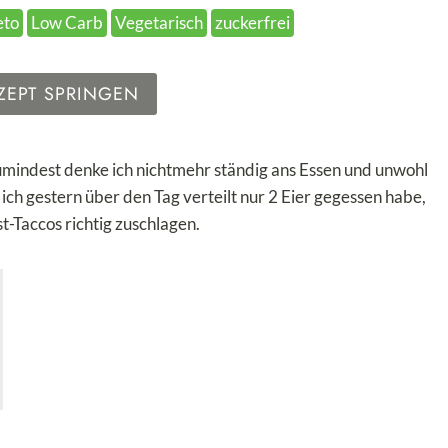
eto
Low Carb
Vegetarisch
zuckerfrei
ZEPT SPRINGEN
umindest denke ich nichtmehr ständig ans Essen und unwohl
a ich gestern über den Tag verteilt nur 2 Eier gegessen habe,
t-Taccos richtig zuschlagen.