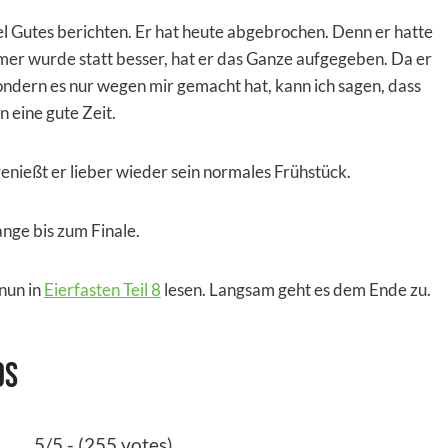
el Gutes berichten. Er hat heute abgebrochen. Denn er hatte
er wurde statt besser, hat er das Ganze aufgegeben. Da er
sondern es nur wegen mir gemacht hat, kann ich sagen, dass
n eine gute Zeit.
enießt er lieber wieder sein normales Frühstück.
lange bis zum Finale.
 nun in
Eierfasten Teil 8
lesen. Langsam geht es dem Ende zu.
os
5/5 - (255 votes)