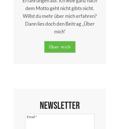
Erfahrungen auf. Ich lebe ganz nach
dem Motto geht nicht gibts nicht.
Willst du mehr über mich erfahren?
Dann lies doch den Beitrag „Über
mich“
Über mich
Newsletter
Email
*