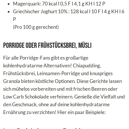
Magerquark: 70 kcal I 0,5 F I 4,1 g KH I 12 P
Griechischer Joghurt 10% : 128 kcal I 10 F I 4 g KH I 6
P
(Pro 100 g gerechent)
Porridge oder Frühstücksbrei, Müsli
Für alle Porridge-Fans gibt es großartige
kohlenhydratarme Alternativen! Chiapudding,
Frühstücksbrei, Leinsamen-Porridge und knuspriges
Granola bieten köstliche Optionen. Diese Gerichte lassen
sich mühelos vorbereiten und mit frischen Beeren oder
Low Carb Schokolade verfeinern. Genieße die Vielfalt und
den Geschmack, ohne auf deine kohlenhydratarme
Ernährung zu verzichten! Hier ein paar Beispiele: