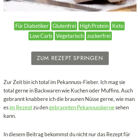
Für Diabetiker
Glutenfrei
High Protein
Keto
Low Carb
Vegetarisch
zuckerfrei
ZUM REZEPT SPRINGEN
Zur Zeit bin ich total im Pekannuss-Fieber. Ich mag sie
total gerne in Backwaren wie Kuchen oder Muffins. Auch
gebrannt knabbere ich die braunen Nüsse gerne, wie man
es
im Rezept
zu den
gebrannten Pekannusskerne
sehen
kann.
In diesem Beitrag bekommst du nicht nur das Rezept für