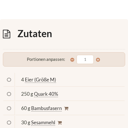
Zutaten
Portionen anpassen:
4
Eier (Größe M)
250 g
Quark 40%
60 g
Bambusfasern
30 g
Sesammehl