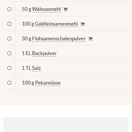
50 g
Walnussmehl
100 g
Goldleinsamenmehl
30 g
Flohsamenschalenpulver
1 EL
Backpulver
1 TL
Salz
100 g
Pekannüsse