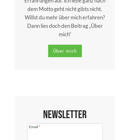
Erfahrungen auf. Ich lebe ganz nach
dem Motto geht nicht gibts nicht.
Willst du mehr über mich erfahren?
Dann lies doch den Beitrag „Über
mich“
Über mich
Newsletter
Email
*