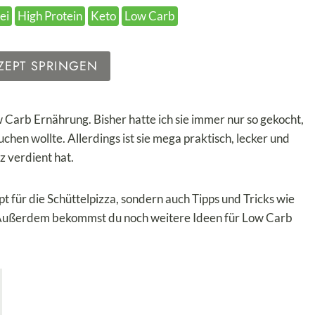
ei
High Protein
Keto
Low Carb
ZEPT SPRINGEN
ow Carb Ernährung. Bisher hatte ich sie immer nur so gekocht,
hen wollte. Allerdings ist sie mega praktisch, lecker und
z verdient hat.
 für die Schüttelpizza, sondern auch Tipps und Tricks wie
 Außerdem bekommst du noch weitere Ideen für Low Carb