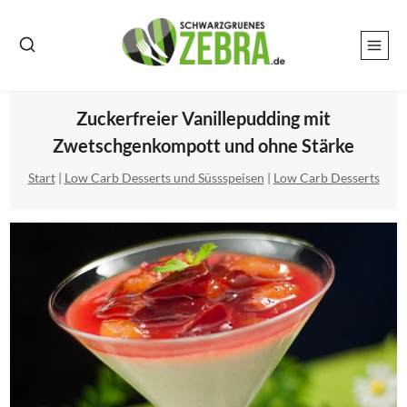
Zum
Inhalt
springen
Zuckerfreier Vanillepudding mit
Zwetschgenkompott und ohne Stärke
Start
|
Low Carb Desserts und Süssspeisen
|
Low Carb Desserts