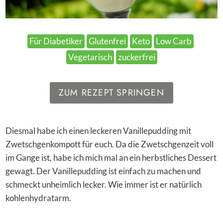
Für Diabetiker
Glutenfrei
Keto
Low Carb
Vegetarisch
zuckerfrei
ZUM REZEPT SPRINGEN
Diesmal habe ich einen leckeren Vanillepudding mit
Zwetschgenkompott für euch. Da die Zwetschgenzeit voll
im Gange ist, habe ich mich mal an ein herbstliches Dessert
gewagt. Der Vanillepudding ist einfach zu machen und
schmeckt unheimlich lecker. Wie immer ist er natürlich
kohlenhydratarm.