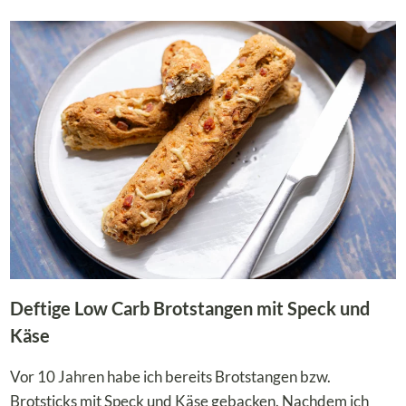
MIT
LOW
CARB
LEBKUCHENSOSSE –
D
EFTIG &
F
ESTLICH
Deftige Low Carb Brotstangen mit Speck und
Käse
Vor 10 Jahren habe ich bereits Brotstangen bzw.
Brotsticks mit Speck und Käse gebacken. Nachdem ich