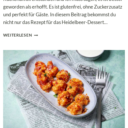
geworden als erhofft. Es ist glutenfrei, ohne Zuckerzusatz
und perfekt für Gäste. In diesem Beitrag bekommst du
nicht nur das Rezept für das Heidelbeer-Dessert…
LOW
WEITERLESEN
CARB
HEIDELBEER-
DESSERT
MIT
RICOTTA