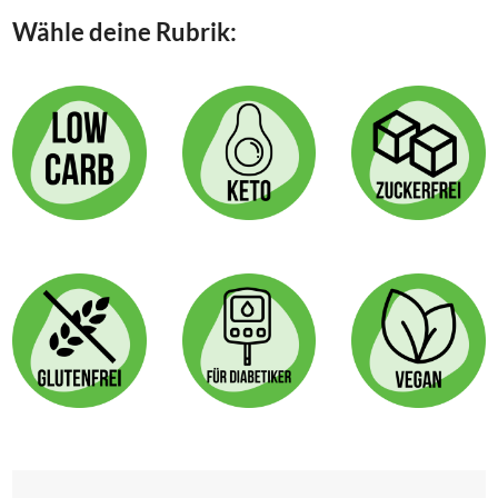
&
Wähle deine Rubrik:
OHNE
ZUCKER