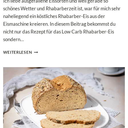
Ich liebe ausgefallene Eissorten und weil gerade so
schönes Wetter und Rhabarberzeit ist, war für mich sehr
naheliegend ein köstliches Rhabarber-Eis aus der
Eismaschine kreieren. In diesem Beitrag bekommst du
nicht nur das Rezept für das Low Carb Rhabarber-Eis
sondern…
ERFRISCHENDES
WEITERLESEN
LOW
CARB
RHABARBER-
EIS
OHNE
ZUCKER