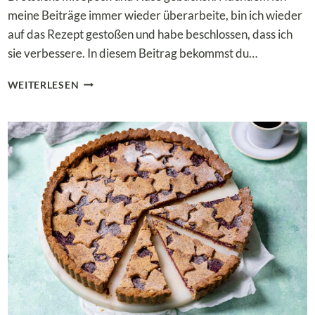
meine Beiträge immer wieder überarbeite, bin ich wieder
auf das Rezept gestoßen und habe beschlossen, dass ich
sie verbessere. In diesem Beitrag bekommst du…
DEFTIGE
WEITERLESEN
LOW
CARB
BROTSTANGEN
MIT
SPECK
UND
KÄSE