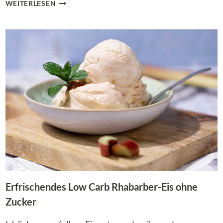
KÖSTLICHE
WEITERLESEN
RHABARBERSCHORLE
OHNE
ZUCKERZUSATZ
–
LOW
CARB
RHABARBERSIRUP
Erfrischendes Low Carb Rhabarber-Eis ohne
Zucker