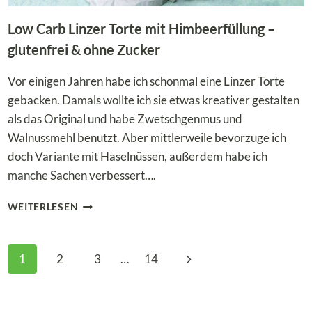
Low Carb Linzer Torte mit Himbeerfüllung –
glutenfrei & ohne Zucker
Vor einigen Jahren habe ich schonmal eine Linzer Torte
gebacken. Damals wollte ich sie etwas kreativer gestalten
als das Original und habe Zwetschgenmus und
Walnussmehl benutzt. Aber mittlerweile bevorzuge ich
doch Variante mit Haselnüssen, außerdem habe ich
manche Sachen verbessert….
LOW
WEITERLESEN
CARB
LINZER
TORTE
Seitennavigation
Nächste
1
2
3
…
14
MIT
HIMBEERFÜLLUNG
Seite
–
GLUTENFREI