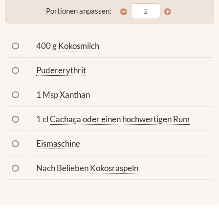
Portionen anpassen:
400 g
Kokosmilch
Pudererythrit
1 Msp
Xanthan
1 cl
Cachaça oder einen hochwertigen Rum
Eismaschine
Nach Belieben
Kokosraspeln