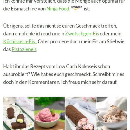
Ich könnte mir vorstellen, dass die Menge auch optimal für
die Eismaschine von
Ninja Food
ist.
Übrigens, sollte das nicht so euren Geschmack treffen,
dann empfehle ich euch mein
Zwetschgen-Eis
oder mein
Kürbiskern-Eis.
Oder probiere doch mein Eis am Stiel wie
das
Pistazieneis
Habt ihr das Rezept vom Low Carb Kokoseis schon
ausprobiert? Wie hat es euch geschmeckt. Schreibt mir es
doch in den Kommentaren. Ich freue mich sehr darauf.