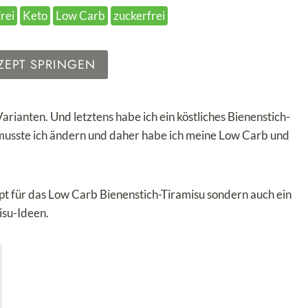
rei
Keto
Low Carb
zuckerfrei
ZEPT SPRINGEN
Varianten. Und letztens habe ich ein köstliches Bienenstich-
s musste ich ändern und daher habe ich meine Low Carb und
pt für das Low Carb Bienenstich-Tiramisu sondern auch ein
isu-Ideen.