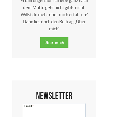
Erfahrungen auf. Ich lebe ganz nach
dem Motto geht nicht gibts nicht.
Willst du mehr über mich erfahren?
Dann lies doch den Beitrag „Über
mich“
Über mich
Newsletter
Email
*