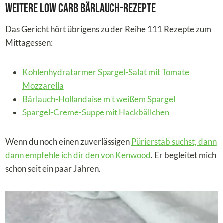
Weitere Low Carb Bärlauch-Rezepte
Das Gericht hört übrigens zu der Reihe 111 Rezepte zum
Mittagessen:
Kohlenhydratarmer Spargel-Salat mit Tomate
Mozzarella
Bärlauch-Hollandaise mit weißem Spargel
Spargel-Creme-Suppe mit Hackbällchen
Wenn du noch einen zuverlässigen
Pürierstab suchst, dann
dann empfehle ich dir den von Kenwood
. Er begleitet mich
schon seit ein paar Jahren.